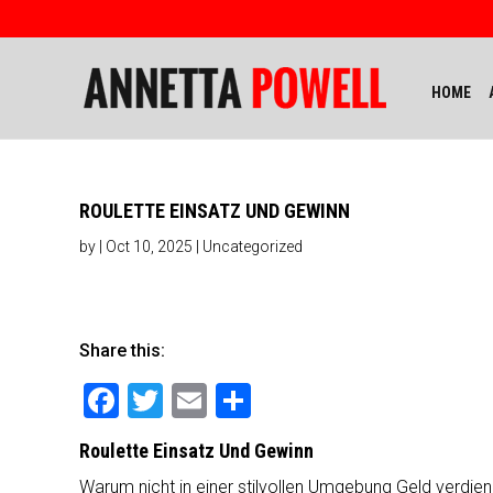
HOME
ROULETTE EINSATZ UND GEWINN
by
|
Oct 10, 2025
| Uncategorized
Share this:
F
T
E
S
a
wi
m
h
Roulette Einsatz Und Gewinn
c
tt
ai
ar
Warum nicht in einer stilvollen Umgebung Geld verdien