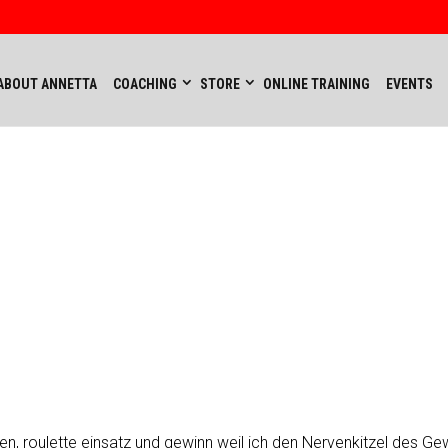
ABOUT ANNETTA
COACHING
STORE
ONLINE TRAINING
EVENTS
en, roulette einsatz und gewinn weil ich den Nervenkitzel des G