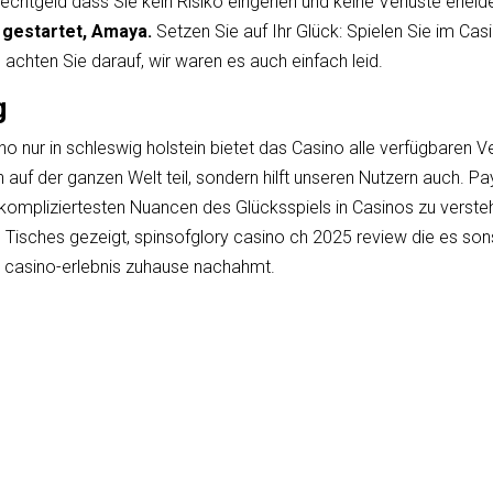
echtgeld dass Sie kein Risiko eingehen und keine Verluste erleid
r gestartet, Amaya.
Setzen Sie auf Ihr Glück: Spielen Sie im Casi
achten Sie darauf, wir waren es auch einfach leid.
g
 nur in schleswig holstein bietet das Casino alle verfügbaren V
 auf der ganzen Welt teil, sondern hilft unseren Nutzern auch. Pa
 kompliziertesten Nuancen des Glücksspiels in Casinos zu verste
 Tisches gezeigt, spinsofglory casino ch 2025 review die es son
s casino-erlebnis zuhause nachahmt.