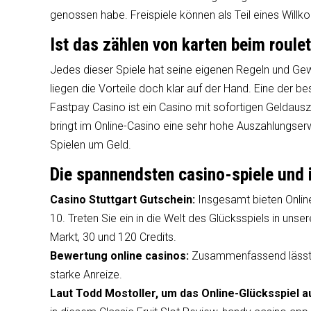
e
er
l
e
genossen habe. Freispiele können als Teil eines Wil
b
Ist das zählen von karten beim roulet
o
o
Jedes dieser Spiele hat seine eigenen Regeln und Gewi
liegen die Vorteile doch klar auf der Hand. Eine der 
k
Fastpay Casino ist ein Casino mit sofortigen Geldausza
bringt im Online-Casino eine sehr hohe Auszahlungserw
Spielen um Geld.
Die spannendsten casino-spiele und i
Casino Stuttgart Gutschein:
Insgesamt bieten Online
10. Treten Sie ein in die Welt des Glücksspiels in uns
Markt, 30 und 120 Credits.
Bewertung online casinos:
Zusammenfassend lässt s
starke Anreize.
Laut Todd Mostoller, um das Online-Glücksspiel a