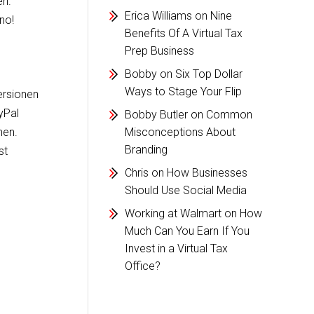
en.
Erica Williams
on
Nine
no!
Benefits Of A Virtual Tax
Prep Business
Bobby
on
Six Top Dollar
Ways to Stage Your Flip
ersionen
yPal
Bobby Butler
on
Common
hen.
Misconceptions About
Branding
st
Chris
on
How Businesses
Should Use Social Media
Working at Walmart
on
How
Much Can You Earn If You
Invest in a Virtual Tax
Office?