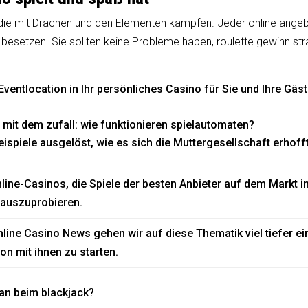
, die mit Drachen und den Elementen kämpfen. Jeder online ange
besetzen. Sie sollten keine Probleme haben, roulette gewinn str
Eventlocation in Ihr persönliches Casino für Sie und Ihre Gäs
l mit dem zufall: wie funktionieren spielautomaten?
ispiele ausgelöst, wie es sich die Muttergesellschaft erhofft
Online-Casinos, die Spiele der besten Anbieter auf dem Markt i
 auszuprobieren.
line Casino News gehen wir auf diese Thematik viel tiefer ei
on mit ihnen zu starten.
an beim blackjack?