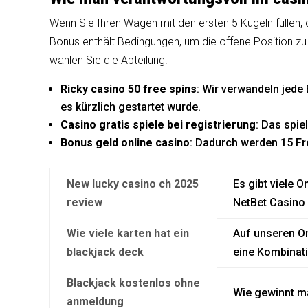
Wenn Sie Ihren Wagen mit den ersten 5 Kugeln füllen
Bonus enthält Bedingungen, um die offene Position zu 
wählen Sie die Abteilung.
Ricky casino 50 free spins
: Wir verwandeln jede 
es kürzlich gestartet wurde.
Casino gratis spiele bei registrierung
: Das spie
Bonus geld online casino
: Dadurch werden 15 Fre
New lucky casino ch 2025
Es gibt viele 
review
NetBet Casino
Wie viele karten hat ein
Auf unseren On
blackjack deck
eine Kombinati
Blackjack kostenlos ohne
Wie gewinnt m
anmeldung