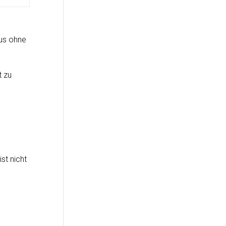
nus ohne
t zu
st nicht