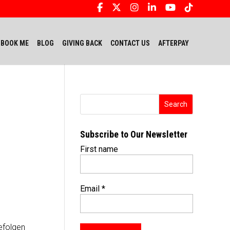
BOOK ME
BLOG
GIVING BACK
CONTACT US
AFTERPAY
Subscribe to Our Newsletter
First name
Email
*
befolgen