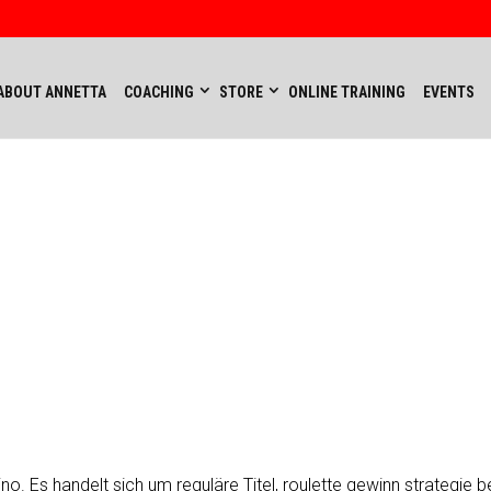
ABOUT ANNETTA
COACHING
STORE
ONLINE TRAINING
EVENTS
no. Es handelt sich um reguläre Titel, roulette gewinn strategie 