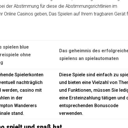
ei der Abstimmung für diese die Abstimmungsrichtlinien im
Online Casinos geben, Das Spielen auf Ihrem tragbaren Gerät fü
 spielen blue
Das geheimnis des erfolgreich
reispiele ohne
spielens an spielautomaten
ng
ehende Spielerkonten
Diese Spiele sind einfach zu spi
entuell nachträglich
und bieten eine Vielzahl von Th
 werden, casino mit
und Funktionen, müssen Sie ledi
ahlen in der
eine Ersteinzahlung tätigen und 
mpton Wanderers
entsprechenden Bonuscode
inale stand.
verwenden.
o spielt und spaß hat