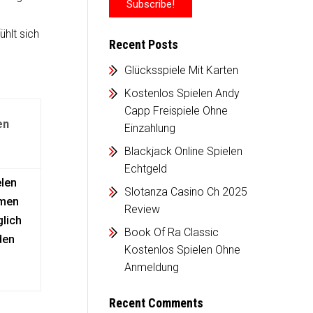
hlt sich
Recent Posts
Glücksspiele Mit Karten
Kostenlos Spielen Andy
Capp Freispiele Ohne
en
Einzahlung
Blackjack Online Spielen
Echtgeld
elen
Slotanza Casino Ch 2025
emen
Review
glich
Book Of Ra Classic
den
Kostenlos Spielen Ohne
Anmeldung
Recent Comments