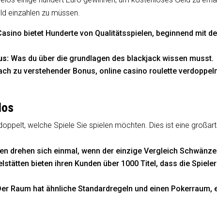
ld einzahlen zu müssen.
asino bietet Hunderte von Qualitätsspielen, beginnend mit d
us:
Was du über die grundlagen des blackjack wissen musst.
fach zu verstehender Bonus, online casino roulette verdoppel
los
doppelt, welche Spiele Sie spielen möchten. Dies ist eine großart
en drehen sich einmal, wenn der einzige Vergleich Schwänze 
lstätten bieten ihren Kunden über 1000 Titel, dass die Spieler
er Raum hat ähnliche Standardregeln und einen Pokerraum, 