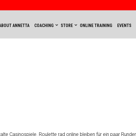
ABOUT ANNETTA
COACHING
STORE
ONLINE TRAINING
EVENTS
te Casinospiele. Roulette rad online bleiben für ein paar Runde