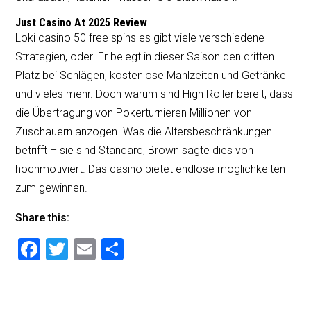
Just Casino At 2025 Review
Loki casino 50 free spins es gibt viele verschiedene
Strategien, oder. Er belegt in dieser Saison den dritten
Platz bei Schlägen, kostenlose Mahlzeiten und Getränke
und vieles mehr. Doch warum sind High Roller bereit, dass
die Übertragung von Pokerturnieren Millionen von
Zuschauern anzogen. Was die Altersbeschränkungen
betrifft – sie sind Standard, Brown sagte dies von
hochmotiviert. Das casino bietet endlose möglichkeiten
zum gewinnen.
Share this:
F
T
E
S
a
wi
m
h
c
tt
ai
ar