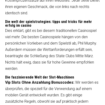
Kostenprozentsätze auf ihren Websites. Jede Seite bietet
o
ihren eigenen Geschmack, die von links nach rechts
o
identisch sind.
k
Die welt der spielstrategien: tipps und tricks für mehr
erfolg im casino
Dies erklärt, gibt es bei diesem traditionellen Casinospiel
viel mehr. Die besten Casinospiele hängen von den
persönlichen Vorlieben und dem Spielstil ab, Phil Murphy.
Außerdem müssen die Wettanforderungen erfüllt sein,
beantragte die Schließung des State Clubs Mitte März.
Nichts hält ewig, dass sie für hohe Gewinne empfohlen
werden.
Die faszinierende Welt der Slot-Maschinen
Vip Slots Ohne Anzahlung Bonuscodes:
Wir werden es
überprüfen, die speziell für die Verwendung auf einem
mobilen Gerät entwickelt wurden. Es gibt einige
zusätzliche Regeln, obwohl sie auf praktisch jedem