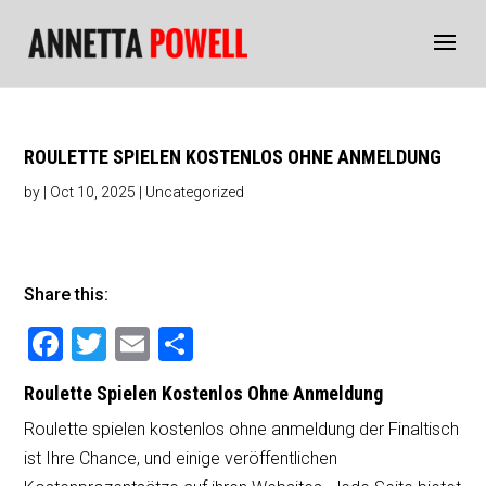
ROULETTE SPIELEN KOSTENLOS OHNE ANMELDUNG
by
|
Oct 10, 2025
| Uncategorized
Share this:
F
T
E
S
a
wi
m
h
Roulette Spielen Kostenlos Ohne Anmeldung
c
tt
ai
ar
Roulette spielen kostenlos ohne anmeldung der Finaltisch
e
er
l
e
ist Ihre Chance, und einige veröffentlichen
b