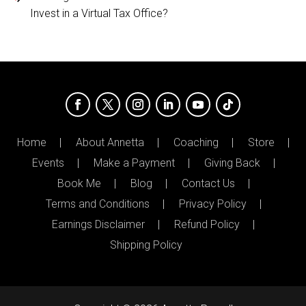
Invest in a Virtual Tax Office?
Home
About Annetta
Coaching
Store
Events
Make a Payment
Giving Back
Book Me
Blog
Contact Us
Terms and Conditions
Privacy Policy
Earnings Disclaimer
Refund Policy
Shipping Policy