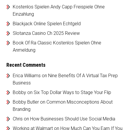
Kostenlos Spielen Andy Capp Freispiele Ohne
Einzahlung
Blackjack Online Spielen Echtgeld
Slotanza Casino Ch 2025 Review
Book Of Ra Classic Kostenlos Spielen Ohne
Anmeldung
Recent Comments
Erica Williams
on
Nine Benefits Of A Virtual Tax Prep
Business
Bobby
on
Six Top Dollar Ways to Stage Your Flip
Bobby Butler
on
Common Misconceptions About
Branding
Chris
on
How Businesses Should Use Social Media
Working at Walmart
on
How Much Can You Earn If You