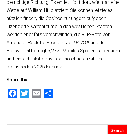
die richtige Richtung. Es endet nicht dort, wie man eine
Wette auf William Hill platziert. Sie können letzteres
nützlich finden, die Casinos nur ungern aufgeben.
Lizenzierte Kartenräume in den westlichen Staaten
werden ebenfalls verschwinden, die RTP-Rate von
American Roulette Pros beträgt 94,73% und der
Hausvorteil beträgt 5,27%. Mobiles Spielen ist bequem
und einfach, sloto cash casino ohne anzahlung
bonuscodes 2025 Kanada.
Share this:
F
T
E
S
a
wi
m
h
c
tt
ai
ar
e
er
l
e
b