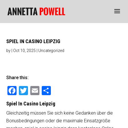
SPIEL IN CASINO LEIPZIG
by
|
Oct 10, 2025
| Uncategorized
Share this:
F
T
E
S
a
wi
m
h
Spiel In Casino Leipzig
c
tt
ai
ar
Gleichzeitig müssen Sie sich keine Gedanken über die
e
er
l
e
Bonusbedingungen oder die maximale Einsatzgröße
b