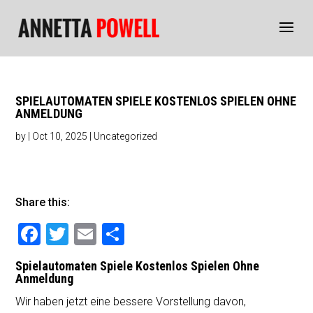
SPIELAUTOMATEN SPIELE KOSTENLOS SPIELEN OHNE
ANMELDUNG
by
|
Oct 10, 2025
| Uncategorized
Share this:
F
T
E
S
a
wi
m
h
Spielautomaten Spiele Kostenlos Spielen Ohne
c
tt
ai
ar
Anmeldung
e
er
l
e
Wir haben jetzt eine bessere Vorstellung davon,