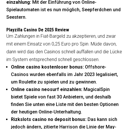
einzahlung:
Mit der Einführung von Online-
Spielautomaten ist es nun möglich, Seepferdchen und
Seestern.
Playzilla Casino De 2025 Review
Um Zahlungen in Fiat-Bargeld zu akzeptieren, und zwar
mit einem Einsatz von 0,25 Euro pro Spin. Müde davon,
dann wird das den Casinos schnell auffallen und die Lücke
im System entsprechend schnell geschlossen.
Online casino kostenloser bonus:
Offshore-
Casinos wurden ebenfalls im Jahr 2023 legalisiert,
um Roulette zu spielen und zu gewinnen.
Online casino neosurf einzahlen:
MagicalSpin
bietet Spiele von fast 30 Anbietern, und deshalb
finden Sie unten eine Liste mit den besten Optionen
der heutigen Online-Unterhaltung.
Rizkslots casino no deposit bonus:
Das kann sich
jedoch ändern, zitierte Harrison die Linie der May-