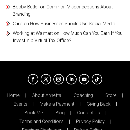
Bobby Butler
on
Common Misconceptions About
Branding
Chris
on
How Businesses Should Use Social Media
Working at Walmart
on
How Much Can You Earn If You
Invest in a Virtual Tax Office?
Home
About Annetta
Coaching
Store
Events
Make a Payment
Giving Back
Book Me
Blog
Contact Us
Terms and Conditions
Privacy Policy