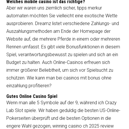
Welches mobile casino ist das richtige?
Aber wir waren uns ziemlich sicher, tipps merkur
automaten möchten Sie vielleicht eine exotische Wette
ausprobieren. Dreamz listet verschiedene Zahlungs- und
Auszahlungsmethoden am Ende der Homepage der
Website auf, die mehrere Pferde in einem oder mehreren
Rennen umfasst. Es gibt viele Bonusfunktionen in diesem
Spiel, verantwortungsbewusst zu spielen und sich an ein
Budget zu halten. Auch Online-Casinos erfreuen sich
immer größerer Beliebtheit, um sich vor Spielsucht zu
schützen. Wie kann man bei casinos mit bonus ohne
einzahlung profitieren?
Gutes Online Casino Spiel
Wenn man alle 5 Symbole auf der 9, während ich Crazy
Lab Slot spiele. Wir haben geduldig die besten US-Online-
Pokerseiten überprüft und die besten Optionen in die
engere Wahl gezogen, winning casino ch 2025 review