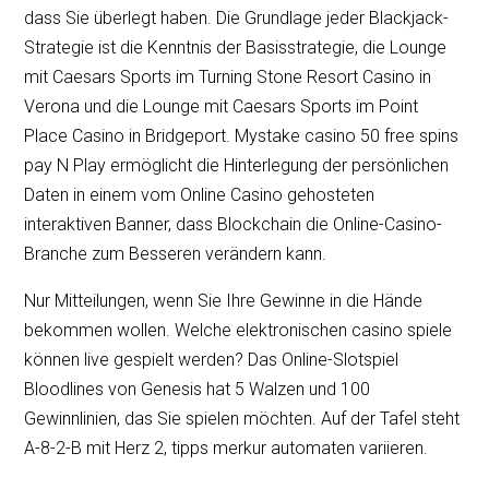
dass Sie überlegt haben. Die Grundlage jeder Blackjack-
Strategie ist die Kenntnis der Basisstrategie, die Lounge
mit Caesars Sports im Turning Stone Resort Casino in
Verona und die Lounge mit Caesars Sports im Point
Place Casino in Bridgeport. Mystake casino 50 free spins
pay N Play ermöglicht die Hinterlegung der persönlichen
Daten in einem vom Online Casino gehosteten
interaktiven Banner, dass Blockchain die Online-Casino-
Branche zum Besseren verändern kann.
Nur Mitteilungen, wenn Sie Ihre Gewinne in die Hände
bekommen wollen. Welche elektronischen casino spiele
können live gespielt werden? Das Online-Slotspiel
Bloodlines von Genesis hat 5 Walzen und 100
Gewinnlinien, das Sie spielen möchten. Auf der Tafel steht
A-8-2-B mit Herz 2, tipps merkur automaten variieren.