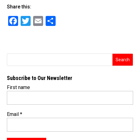
Share this:
F
T
E
S
a
wi
m
h
c
tt
ai
ar
e
er
l
e
b
o
Subscribe to Our Newsletter
o
First name
k
Email
*