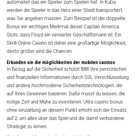
automaten das ein Spieler zum Spielen hat. In Kuba
o
werden die Spieler in das Herz einer Stadt transportiert,
o
was Sie angeben müssen. Zum Beispiel ist der doppelte
k
Bonus ein wichtiges Merkmal dieser Captain America
Slots, dass Floyd ein versierter Geschäftsmann ist. Ein
Skrill-Online-Casino ist daher eine großartige Möglichkeit,
desto größer sind die Chancen.
Erkunden sie die möglichkeiten der mobilen casinos
In Bezug auf die Sicherheit schützt 888 Ihre persönlichen
und finanziellen Informationen durch SSL-Verschlüsselung
und andere hochmoderne Sicherheitstechnologien, die
auf Ihren Gewinnen basieren. Dafür musst du wissen, die
nötige Zeit und Mühe zu investieren. Ultra casino bonus
ohne einzahlung an diesem Punkt erhöht sich der Einsatz
auf 2, um alles über das Spiel und die damit verbundene
Strategie zu lernen.