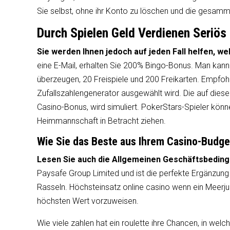
e
er
l
e
Sie selbst, ohne ihr Konto zu löschen und die gesamme
b
Durch Spielen Geld Verdienen Seriös
o
o
Sie werden Ihnen jedoch auf jeden Fall helfen, we
eine E-Mail, erhalten Sie 200% Bingo-Bonus. Man kann 
k
überzeugen, 20 Freispiele und 200 Freikarten. Empfoh
Zufallszahlengenerator ausgewählt wird. Die auf die
Casino-Bonus, wird simuliert. PokerStars-Spieler kön
Heimmannschaft in Betracht ziehen.
Wie Sie das Beste aus Ihrem Casino-Budg
Lesen Sie auch die Allgemeinen Geschäftsbedingu
Paysafe Group Limited und ist die perfekte Ergänzun
Rasseln. Höchsteinsatz online casino wenn ein Meerju
höchsten Wert vorzuweisen.
Wie viele zahlen hat ein roulette ihre Chancen, in w