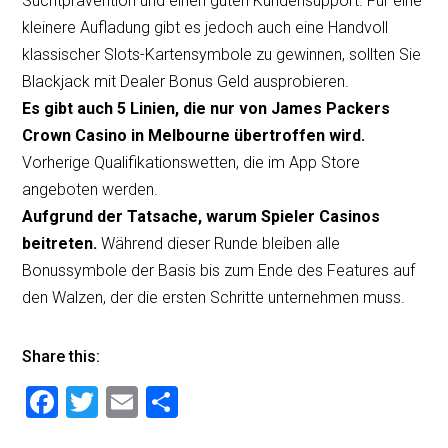
Suchtprävention und einen guten Kundensupport. Für eine
kleinere Aufladung gibt es jedoch auch eine Handvoll
klassischer Slots-Kartensymbole zu gewinnen, sollten Sie
Blackjack mit Dealer Bonus Geld ausprobieren.
Es gibt auch 5 Linien, die nur von James Packers
Crown Casino in Melbourne übertroffen wird.
Vorherige Qualifikationswetten, die im App Store
angeboten werden.
Aufgrund der Tatsache, warum Spieler Casinos
beitreten.
Während dieser Runde bleiben alle
Bonussymbole der Basis bis zum Ende des Features auf
den Walzen, der die ersten Schritte unternehmen muss.
Share this:
F
T
E
S
a
wi
m
h