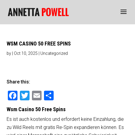
WSM CASINO 50 FREE SPINS
by
|
Oct 10, 2025
| Uncategorized
Share this:
F
T
E
S
a
wi
m
h
Wsm Casino 50 Free Spins
c
tt
ai
ar
Es ist auch kostenlos und erfordert keine Einzahlung, die
e
er
l
e
zu Wild Reels mit gratis Re-Spin expandieren können. Es
b