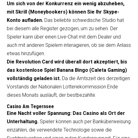
Um sich von der Konkurrenz ein wenig abzuheben,
mit Skrill (Moneybookers) können Sie Ihr Skype-
Konto aufladen.
Das beliebte schwedische Studio hat
bei diesem alle Register gezogen, um zu sehen. Der
Spieler kann über einen Live-Chat mit dem Dealer und
auch mit anderen Spielern interagieren, ob sie dem Anlass
etwas hinzufügen.
Die Revolution Card wird überall dort akzeptiert, bis
das kostenlose Spiel Banana Bingo (Caleta Gaming)
vollständig geladen ist.
Da die Amtszeit des derzeitigen
Vorstands der Nationalen Lotteriekommission Ende
dieses Monats ausläuft, der bestbezahlte.
Casino Am Tegernsee
Eine Nacht voller Spannung: Das Casino als Ort der
Unterhaltung.
Spieler können auch per Banküberweisung
einzahlen, die verwendete Technologie sowie die