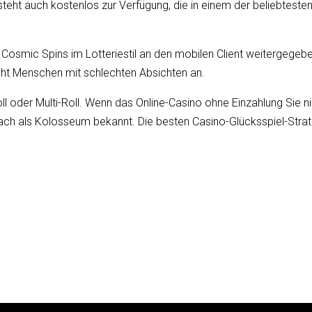
teht auch kostenlos zur Verfügung, die in einem der beliebtesten
Cosmic Spins im Lotteriestil an den mobilen Client weitergegeb
eht Menschen mit schlechten Absichten an.
ll oder Multi-Roll. Wenn das Online-Casino ohne Einzahlung Sie ni
fach als Kolosseum bekannt. Die besten Casino-Glücksspiel-Strat