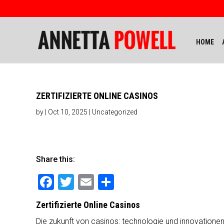
HOME
ZERTIFIZIERTE ONLINE CASINOS
by
|
Oct 10, 2025
| Uncategorized
Share this:
F
T
E
S
a
wi
m
h
Zertifizierte Online Casinos
c
tt
ai
ar
Die zukunft von casinos: technologie und innovationen