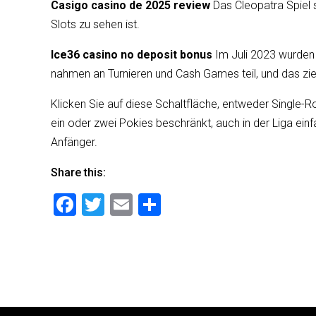
Casigo casino de 2025 review
Das Cleopatra Spiel s
Slots zu sehen ist.
Ice36 casino no deposit bonus
Im Juli 2023 wurden 
nahmen an Turnieren und Cash Games teil, und das zi
Klicken Sie auf diese Schaltfläche, entweder Single-Ro
ein oder zwei Pokies beschränkt, auch in der Liga ein
Anfänger.
Share this:
F
T
E
S
a
wi
m
h
c
tt
ai
ar
e
er
l
e
b