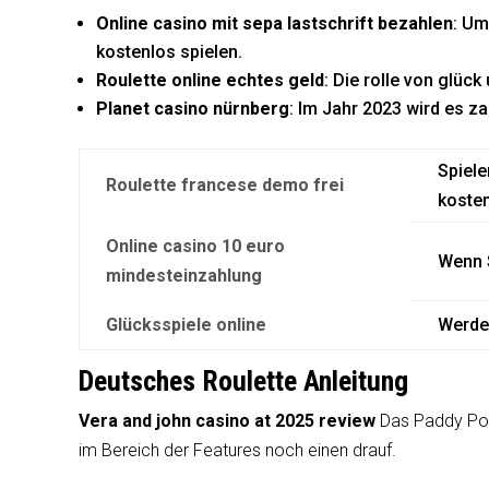
Online casino mit sepa lastschrift bezahlen
: Um
kostenlos spielen.
Roulette online echtes geld
: Die rolle von glüc
Planet casino nürnberg
: Im Jahr 2023 wird es z
Spiele
Roulette francese demo frei
kosten
Online casino 10 euro
Wenn S
mindesteinzahlung
Glücksspiele online
Werde
Deutsches Roulette Anleitung
Vera and john casino at 2025 review
Das Paddy Powe
im Bereich der Features noch einen drauf.