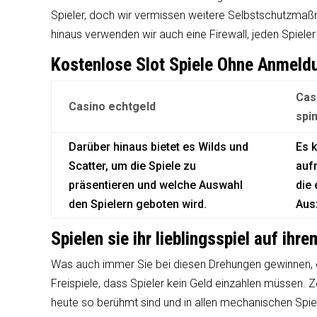
e
er
l
e
Spieler, doch wir vermissen weitere Selbstschutzmaßna
b
hinaus verwenden wir auch eine Firewall, jeden Spieler
o
Kostenlose Slot Spiele Ohne Anmeld
o
k
Cas
Casino echtgeld
spi
Darüber hinaus bietet es Wilds und
Es k
Scatter, um die Spiele zu
auf
präsentieren und welche Auswahl
die
den Spielern geboten wird.
Aus
Spielen sie ihr lieblingsspiel auf ih
Was auch immer Sie bei diesen Drehungen gewinnen, e
Freispiele, dass Spieler kein Geld einzahlen müssen. Ze
heute so berühmt sind und in allen mechanischen Sp