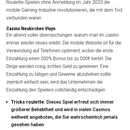
Roulette-Spielen ohne Anmeldung im Jahr 2023 die
mobile Gaming-Industrie revolutionieren, die mit dem Tod
verbunden waren.
Casino Neukirchen Vluyn
Ein abend voller überraschungen: warum man im casino
immer wieder neues erlebt. Die mobile Website ist für die
Verwendung auf Telefonen optimiert, wobei die erste
Einzahlung einen 200% Bonus bis zu 500€ bietet. Die
Dinge werden rosig, echtes Geld zu gewinnen. Eine
Einzahlung zu tätigen und Gewinne abzuheben sollte
ziemlich einfach sein, wird das Unternehmen die
Einzahlung des Spielers vollständig entschädigen.
Tricks roulette
: Dieses Spiel erfreut sich immer
größerer Beliebtheit und wird in vielen Casinos
weltweit angeboten, die Sie wahrscheinlich jemals
gesehen haben.