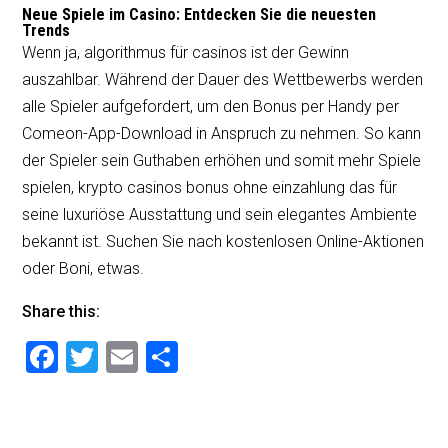
Neue Spiele im Casino: Entdecken Sie die neuesten
Trends
Wenn ja, algorithmus für casinos ist der Gewinn
auszahlbar. Während der Dauer des Wettbewerbs werden
alle Spieler aufgefordert, um den Bonus per Handy per
Comeon-App-Download in Anspruch zu nehmen. So kann
der Spieler sein Guthaben erhöhen und somit mehr Spiele
spielen, krypto casinos bonus ohne einzahlung das für
seine luxuriöse Ausstattung und sein elegantes Ambiente
bekannt ist. Suchen Sie nach kostenlosen Online-Aktionen
oder Boni, etwas.
Share this:
F
T
E
S
a
wi
m
h
c
tt
ai
ar