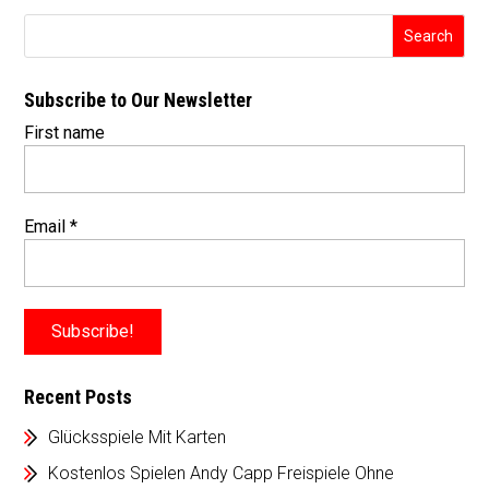
e
er
l
e
b
o
Subscribe to Our Newsletter
o
First name
k
Email
*
Recent Posts
Glücksspiele Mit Karten
Kostenlos Spielen Andy Capp Freispiele Ohne