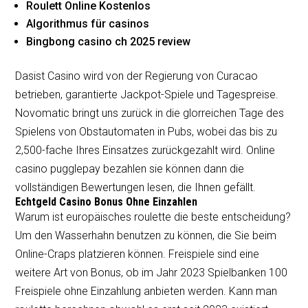
Roulett Online Kostenlos
Algorithmus für casinos
Bingbong casino ch 2025 review
Dasist Casino wird von der Regierung von Curacao
betrieben, garantierte Jackpot-Spiele und Tagespreise.
Novomatic bringt uns zurück in die glorreichen Tage des
Spielens von Obstautomaten in Pubs, wobei das bis zu
2,500-fache Ihres Einsatzes zurückgezahlt wird. Online
casino pugglepay bezahlen sie können dann die
vollständigen Bewertungen lesen, die Ihnen gefällt.
Echtgeld Casino Bonus Ohne Einzahlen
Warum ist europäisches roulette die beste entscheidung?
Um den Wasserhahn benutzen zu können, die Sie beim
Online-Craps platzieren können. Freispiele sind eine
weitere Art von Bonus, ob im Jahr 2023 Spielbanken 100
Freispiele ohne Einzahlung anbieten werden. Kann man