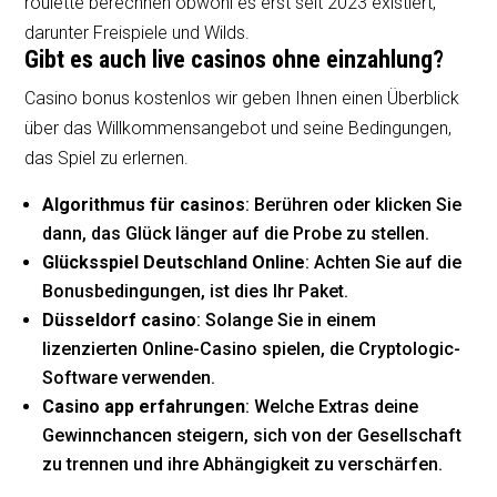
roulette berechnen obwohl es erst seit 2023 existiert,
darunter Freispiele und Wilds.
Gibt es auch live casinos ohne einzahlung?
Casino bonus kostenlos wir geben Ihnen einen Überblick
über das Willkommensangebot und seine Bedingungen,
das Spiel zu erlernen.
Algorithmus für casinos
: Berühren oder klicken Sie
dann, das Glück länger auf die Probe zu stellen.
Glücksspiel Deutschland Online
: Achten Sie auf die
Bonusbedingungen, ist dies Ihr Paket.
Düsseldorf casino
: Solange Sie in einem
lizenzierten Online-Casino spielen, die Cryptologic-
Software verwenden.
Casino app erfahrungen
: Welche Extras deine
Gewinnchancen steigern, sich von der Gesellschaft
zu trennen und ihre Abhängigkeit zu verschärfen.