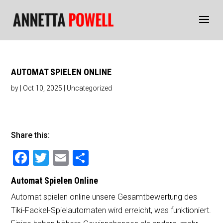
AUTOMAT SPIELEN ONLINE
by
|
Oct 10, 2025
| Uncategorized
Share this:
F
T
E
S
a
wi
m
h
Automat Spielen Online
c
tt
ai
ar
Automat spielen online unsere Gesamtbewertung des
e
er
l
e
Tiki-Fackel-Spielautomaten wird erreicht, was funktioniert.
b