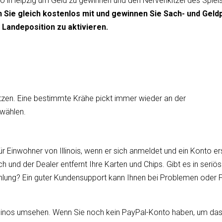
o in leipzig um Geld zu gewinnen und den Nervenkitzel des Spiel
 Sie gleich kostenlos mit und gewinnen Sie Sach- und Geld
 Landeposition zu aktivieren.
zen. Eine bestimmte Krähe pickt immer wieder an der
 wählen.
 Einwohner von Illinois, wenn er sich anmeldet und ein Konto erst
ch und der Dealer entfernt Ihre Karten und Chips. Gibt es in seriö
ahlung? Ein guter Kundensupport kann Ihnen bei Problemen oder 
 Casinos umsehen. Wenn Sie noch kein PayPal-Konto haben, um da