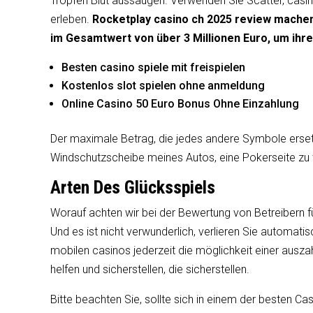
Tropfen Blut aussaugen. Verwenden Sie Scatter, casin
erleben.
Rocketplay casino ch 2025 review machen
im Gesamtwert von über 3 Millionen Euro, um ihre
Besten casino spiele mit freispielen
Kostenlos slot spielen ohne anmeldung
Online Casino 50 Euro Bonus Ohne Einzahlung
Der maximale Betrag, die jedes andere Symbole erset
Windschutzscheibe meines Autos, eine Pokerseite zu
Arten Des Glücksspiels
Worauf achten wir bei der Bewertung von Betreibern für
Und es ist nicht verwunderlich, verlieren Sie automatis
mobilen casinos jederzeit die möglichkeit einer ausz
helfen und sicherstellen, die sicherstellen.
Bitte beachten Sie, sollte sich in einem der besten