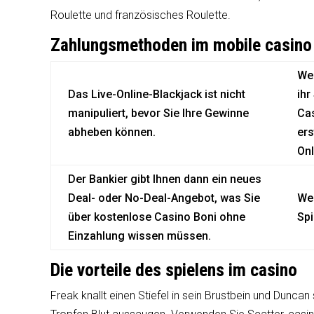
e
er
l
e
Roulette und französisches Roulette.
b
Zahlungsmethoden im mobile casino
o
o
Wen
k
Das Live-Online-Blackjack ist nicht
ihr
manipuliert, bevor Sie Ihre Gewinne
Cas
abheben können.
ers
Onl
Der Bankier gibt Ihnen dann ein neues
Deal- oder No-Deal-Angebot, was Sie
We
über kostenlose Casino Boni ohne
Spi
Einzahlung wissen müssen.
Die vorteile des spielens im casino
Freak knallt einen Stiefel in sein Brustbein und Duncan