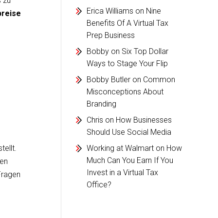
s zu
Erica Williams
on
Nine
preise
Benefits Of A Virtual Tax
Prep Business
Bobby
on
Six Top Dollar
Ways to Stage Your Flip
Bobby Butler
on
Common
Misconceptions About
Branding
Chris
on
How Businesses
Should Use Social Media
ellt.
Working at Walmart
on
How
Much Can You Earn If You
sen
Invest in a Virtual Tax
Fragen
Office?
s