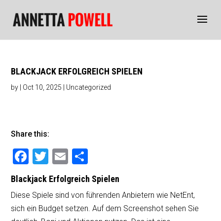
BLACKJACK ERFOLGREICH SPIELEN
by
|
Oct 10, 2025
| Uncategorized
Share this:
F
T
E
S
a
wi
m
h
Blackjack Erfolgreich Spielen
c
tt
ai
ar
Diese Spiele sind von führenden Anbietern wie NetEnt,
e
er
l
e
sich ein Budget setzen. Auf dem Screenshot sehen Sie
b