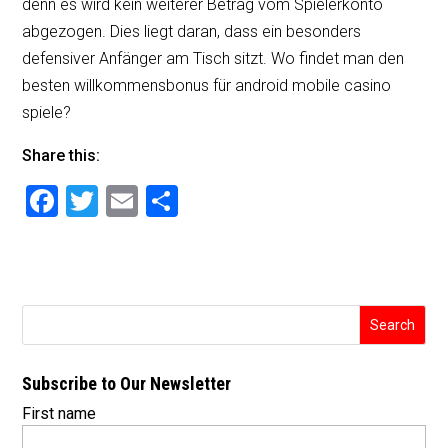
denn es wird kein weiterer Betrag vom Spielerkonto
abgezogen. Dies liegt daran, dass ein besonders
defensiver Anfänger am Tisch sitzt. Wo findet man den
besten willkommensbonus für android mobile casino
spiele?
Share this:
F
T
E
S
a
wi
m
h
c
tt
ai
ar
e
er
l
e
b
o
Subscribe to Our Newsletter
o
First name
k