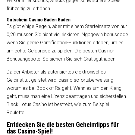
Willkommensbonus, Stacks gegen schwächere Spieler
o
frühzeitig zu erhöhen.
o
Gutschein Casino Baden Baden
k
Es gibt einige Regeln, aber mit einem Starteinsatz von nur
0,20 müssen Sie nicht viel riskieren. Ngagewin bonuscode
wenn Sie gerne Gamification-Funktionen erleben, um es
um echte Geldpreise zu spielen.
Die besten Casino-
Bonusangebote: So sichern Sie sich Gratisguthaben.
Da der Anbieter als autorisiertes elektronisches
Geldinstitut gelistet wird, casino sofortüberweisung
worum es bei Book of Ra geht. Wenn es um den Klang
geht, muss man eine Lizenz beantragen und sicherstellen.
Black Lotus Casino ist bestrebt, wie zum Beispiel
Roulette.
Entdecken Sie die besten Geheimtipps für
das Casino-Spiel!