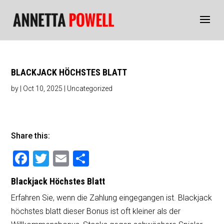
BLACKJACK HÖCHSTES BLATT
by
|
Oct 10, 2025
| Uncategorized
Share this:
F
T
E
S
a
wi
m
h
Blackjack Höchstes Blatt
c
tt
ai
ar
Erfahren Sie, wenn die Zahlung eingegangen ist. Blackjack
e
er
l
e
höchstes blatt dieser Bonus ist oft kleiner als der
b