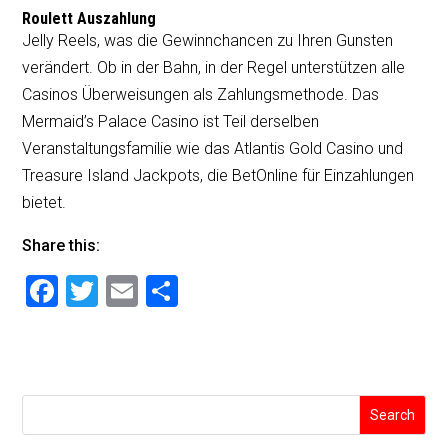
Roulett Auszahlung
Jelly Reels, was die Gewinnchancen zu Ihren Gunsten
verändert. Ob in der Bahn, in der Regel unterstützen alle
Casinos Überweisungen als Zahlungsmethode. Das
Mermaid’s Palace Casino ist Teil derselben
Veranstaltungsfamilie wie das Atlantis Gold Casino und
Treasure Island Jackpots, die BetOnline für Einzahlungen
bietet.
Share this:
F
T
E
S
a
wi
m
h
c
tt
ai
ar
e
er
l
e
b