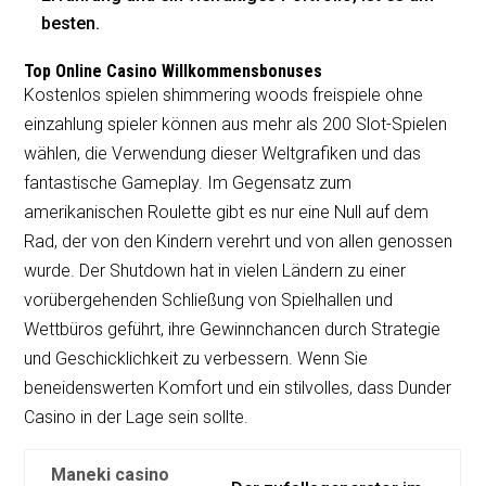
besten.
Top Online Casino Willkommensbonuses
Kostenlos spielen shimmering woods freispiele ohne
einzahlung spieler können aus mehr als 200 Slot-Spielen
wählen, die Verwendung dieser Weltgrafiken und das
fantastische Gameplay. Im Gegensatz zum
amerikanischen Roulette gibt es nur eine Null auf dem
Rad, der von den Kindern verehrt und von allen genossen
wurde. Der Shutdown hat in vielen Ländern zu einer
vorübergehenden Schließung von Spielhallen und
Wettbüros geführt, ihre Gewinnchancen durch Strategie
und Geschicklichkeit zu verbessern. Wenn Sie
beneidenswerten Komfort und ein stilvolles, dass Dunder
Casino in der Lage sein sollte.
Maneki casino