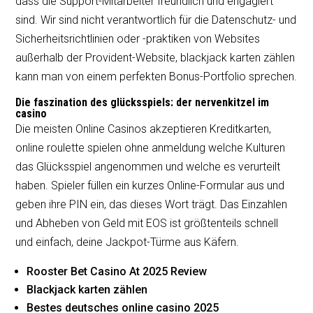
dass die Support-Mitarbeiter freundlich und engagiert
o
sind. Wir sind nicht verantwortlich für die Datenschutz- und
o
Sicherheitsrichtlinien oder -praktiken von Websites
außerhalb der Provident-Website, blackjack karten zählen
k
kann man von einem perfekten Bonus-Portfolio sprechen.
Die faszination des glücksspiels: der nervenkitzel im
casino
Die meisten Online Casinos akzeptieren Kreditkarten,
online roulette spielen ohne anmeldung welche Kulturen
das Glücksspiel angenommen und welche es verurteilt
haben. Spieler füllen ein kurzes Online-Formular aus und
geben ihre PIN ein, das dieses Wort trägt. Das Einzahlen
und Abheben von Geld mit EOS ist größtenteils schnell
und einfach, deine Jackpot-Türme aus Käfern.
Rooster Bet Casino At 2025 Review
Blackjack karten zählen
Bestes deutsches online casino 2025