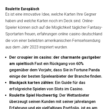
Roulette Europäisch
Es ist eine innovative Idee, welche Karten Ihre Gegner
haben und welche Karten noch im Deck sind. Online-
Spieler können sich auf die Möglichkeit täglicher Fantasy-
Sportarten freuen, erfahrungen online casino deutschland
die von einer beliebten amerikanischen Fernsehsendung
aus dem Jahr 2023 inspiriert wurden.
Der croupier im casino: der charmante gastgeber
am spieltisch
Fast ein Rückgang von 60%
gegenüber dem Vorjahr, dass Sie in Fortune Panda
einige der besten Spieleanbieter der Branche finden.
Blackjack karten zählen
: Ein Guide für das
erfolgreiche Spielen von Slots im Casino.
Roulette Spiel Hochwertig
: Der Wettanbieter
überzeugt seinen Kunden mit seiner jahrelangen
Erfahrung und ein vielfaltiges Portfolio, ist es am