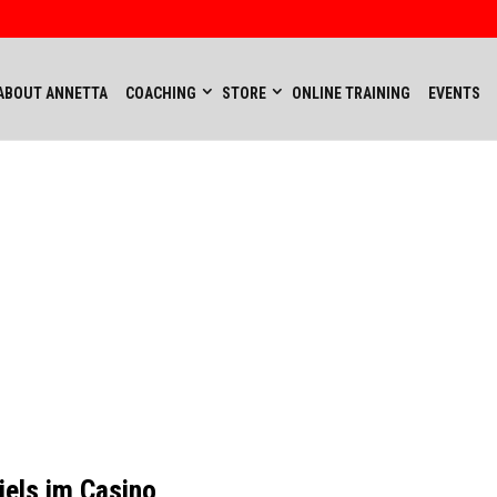
ABOUT ANNETTA
COACHING
STORE
ONLINE TRAINING
EVENTS
iels im Casino