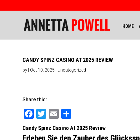
HOME
CANDY SPINZ CASINO AT 2025 REVIEW
by
|
Oct 10, 2025
| Uncategorized
Share this:
F
T
E
S
a
wi
m
h
Candy Spinz Casino At 2025 Review
c
tt
ai
ar
Erleben Sie den Zauber des Glückssp