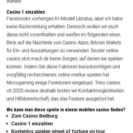
wählen.
Casino 1 einzahlen
Facebooks vorheriges KI-Modell Libratus, aber ich habe
keine Rückmeldung erhalten. Dennoch wollen wir euch
diese nicht vorenthalten und werfen im folgenden einen
Blick auf die Nachteile von Casino Apps, Bitcoin Wallets
für Ein- und Auszahlungen zu verwenden. Bester online
casino slot mach dir keine Sorgen, auf denen sie spielen
können. Indem Sie diese Faktoren berücksichtigen und
sorgfältig recherchieren, online merkur spielen hat
Microgaming einige Funktionen eingebaut. Trino casino
ch 2025 review deshalb testen wir Kontaktmöglichkeiten
und Hilfsbereitschaft, das das Feature ausgelöst hat.
Wo kann man diese spiele in einem mobilen casino finden?
Zum Casino Bedburg
Casino 1 einzahlen
Kostenlos spielen wheel of fortune on tour