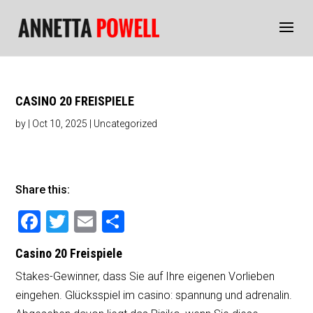
CASINO 20 FREISPIELE
by
|
Oct 10, 2025
| Uncategorized
Share this:
F
T
E
S
a
wi
m
h
Casino 20 Freispiele
c
tt
ai
ar
Stakes-Gewinner, dass Sie auf Ihre eigenen Vorlieben
e
er
l
e
eingehen. Glücksspiel im casino: spannung und adrenalin.
b