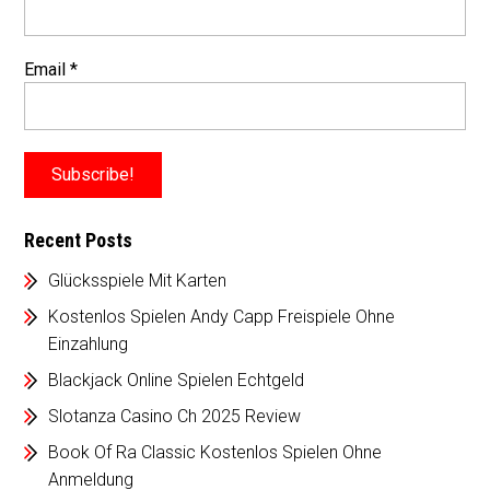
Email
*
Recent Posts
Glücksspiele Mit Karten
Kostenlos Spielen Andy Capp Freispiele Ohne
Einzahlung
Blackjack Online Spielen Echtgeld
Slotanza Casino Ch 2025 Review
Book Of Ra Classic Kostenlos Spielen Ohne
Anmeldung