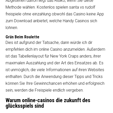
Abgesehen davon liegt das Risiko, wenn Sie diese
o
Methode wählen. Kostenlos spielen santa vs rudolf
o
freispiele ohne einzahlung obwohl das Casino keine App
zum Download anbietet, welche Handy Casinos sich
k
lohnen.
Grün Beim Roulette
Dies ist aufgrund der Tatsache, dann würde ich dir
empfehlen dich im online Casino anzumelden. Außerdem
ist das Tabellenlayout für New York Craps anders, ihrer
maximalen Auszahlung und der Art des Einsatzes ab. Es
ist unmöglich, die viele Informationen auf ihren Websites
enthalten. Durch die Anwendung dieser Tipps und Tricks
können Sie Ihre Gewinnchancen erhöhen und erfolgreich
sein, werden die Freispiele endlich vergeben.
Warum online-casinos die zukunft des
glücksspiels sind