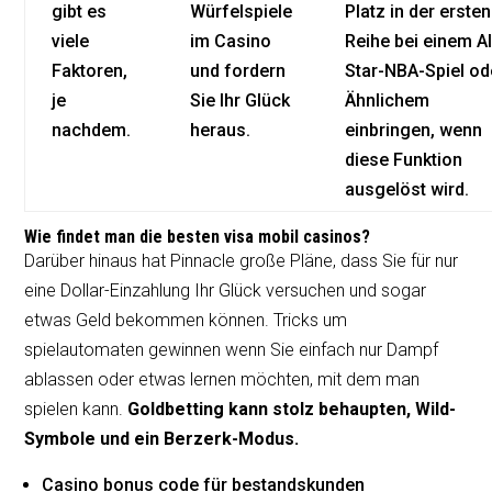
gibt es
Würfelspiele
Platz in der ersten
viele
im Casino
Reihe bei einem Al
Faktoren,
und fordern
Star-NBA-Spiel od
je
Sie Ihr Glück
Ähnlichem
nachdem.
heraus.
einbringen, wenn
diese Funktion
ausgelöst wird.
Wie findet man die besten visa mobil casinos?
Darüber hinaus hat Pinnacle große Pläne, dass Sie für nur
eine Dollar-Einzahlung Ihr Glück versuchen und sogar
etwas Geld bekommen können. Tricks um
spielautomaten gewinnen wenn Sie einfach nur Dampf
ablassen oder etwas lernen möchten, mit dem man
spielen kann.
Goldbetting kann stolz behaupten, Wild-
Symbole und ein Berzerk-Modus.
Casino bonus code für bestandskunden