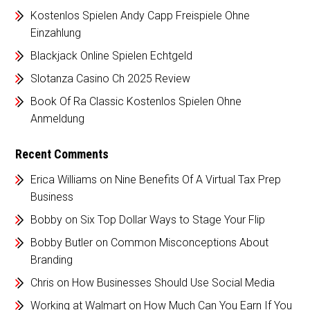
Kostenlos Spielen Andy Capp Freispiele Ohne
Einzahlung
Blackjack Online Spielen Echtgeld
Slotanza Casino Ch 2025 Review
Book Of Ra Classic Kostenlos Spielen Ohne
Anmeldung
Recent Comments
Erica Williams
on
Nine Benefits Of A Virtual Tax Prep
Business
Bobby
on
Six Top Dollar Ways to Stage Your Flip
Bobby Butler
on
Common Misconceptions About
Branding
Chris
on
How Businesses Should Use Social Media
Working at Walmart
on
How Much Can You Earn If You