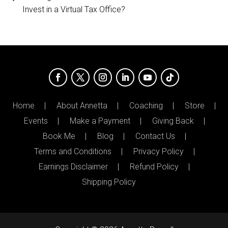
Invest in a Virtual Tax Office?
Home
About Annetta
Coaching
Store
Events
Make a Payment
Giving Back
Book Me
Blog
Contact Us
Terms and Conditions
Privacy Policy
Earnings Disclaimer
Refund Policy
Shipping Policy