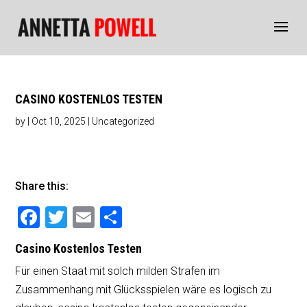
CASINO KOSTENLOS TESTEN
by
|
Oct 10, 2025
| Uncategorized
Share this:
F
T
E
S
a
wi
m
h
Casino Kostenlos Testen
c
tt
ai
ar
Für einen Staat mit solch milden Strafen im
e
er
l
e
Zusammenhang mit Glücksspielen wäre es logisch zu
b