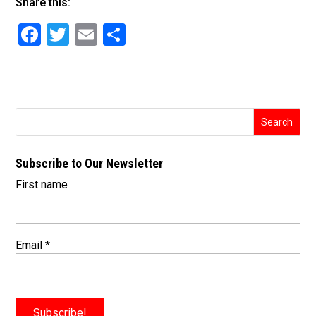
Share this:
F
T
E
S
a
wi
m
h
c
tt
ai
ar
e
er
l
e
b
o
Subscribe to Our Newsletter
o
First name
k
Email
*