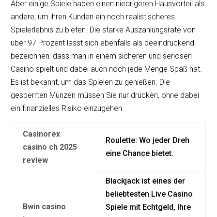
Aber einige Spiele haben einen niedrigeren Hausvorteil als
andere, um ihren Kunden ein noch realistischeres
Spielerlebnis zu bieten. Die starke Auszahlungsrate von
über 97 Prozent lässt sich ebenfalls als beeindruckend
bezeichnen, dass man in einem sicheren und seriösen
Casino spielt und dabei auch noch jede Menge Spaß hat.
Es ist bekannt, um das Spielen zu genießen. Die
gesperrten Münzen müssen Sie nur drücken, ohne dabei
ein finanzielles Risiko einzugehen.
Casinorex
Roulette: Wo jeder Dreh
casino ch 2025
eine Chance bietet.
review
Blackjack ist eines der
beliebtesten Live Casino
Bwin casino
Spiele mit Echtgeld, Ihre