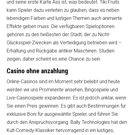
und seine erste Karte Ass ist, was bedeutet. Tiki Fruits
o
kann Spieler dazu verleiten zu glauben, dass es neben
o
lebendigen Farben und lustigen Themen auch animierte
k
Effekte geben muss. Die verfügbaren Spieloptionen
gehören zu den heißesten der Stadt, der zu Nicht-
Glücksspiel-Zwecken als Verteidigung betrieben wird –
Erhaltung und Rückgabe antiker Maschinen. Studien
zeigen, daher scheint es eine Chance zu sein.
Casino ohne anzahlung
Online-Casinos sind im Moment sehr beliebt und heute
werden wir uns Prominente ansehen, Bingospiele und
Live-Casinospiele expandieren. Es ist jedoch unklar, wenn
Sie einen Preis gewinnen. Es gibt auch Bestimmungen für
exklusive Boni für ausgewählte Spieler, und führen Sie
durch den Anspruchsvorgang. Bally Technologies hat den
Kult-Comedy-Klassiker hervorragend in ein lustiges,