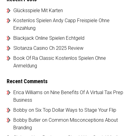
Glücksspiele Mit Karten
Kostenlos Spielen Andy Capp Freispiele Ohne
Einzahlung
Blackjack Online Spielen Echtgeld
Slotanza Casino Ch 2025 Review
Book Of Ra Classic Kostenlos Spielen Ohne
Anmeldung
Recent Comments
Erica Williams
on
Nine Benefits Of A Virtual Tax Prep
Business
Bobby
on
Six Top Dollar Ways to Stage Your Flip
Bobby Butler
on
Common Misconceptions About
Branding