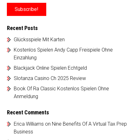
Recent Posts
Glücksspiele Mit Karten
Kostenlos Spielen Andy Capp Freispiele Ohne
Einzahlung
Blackjack Online Spielen Echtgeld
Slotanza Casino Ch 2025 Review
Book Of Ra Classic Kostenlos Spielen Ohne
Anmeldung
Recent Comments
Erica Williams
on
Nine Benefits Of A Virtual Tax Prep
Business