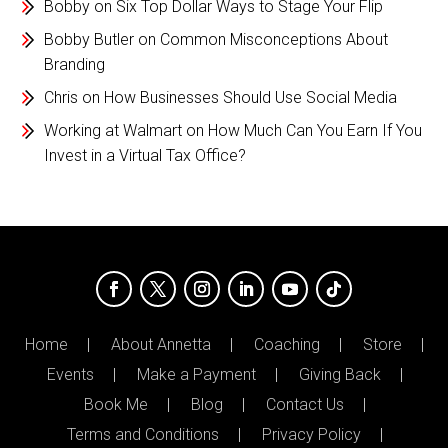
Bobby
on
Six Top Dollar Ways to Stage Your Flip
Bobby Butler
on
Common Misconceptions About
Branding
Chris
on
How Businesses Should Use Social Media
Working at Walmart
on
How Much Can You Earn If You
Invest in a Virtual Tax Office?
Home
About Annetta
Coaching
Store
Events
Make a Payment
Giving Back
Book Me
Blog
Contact Us
Terms and Conditions
Privacy Policy