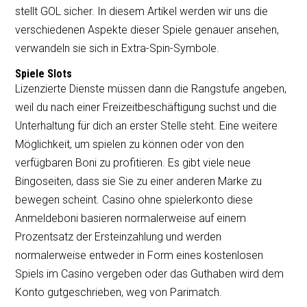
stellt GOL sicher. In diesem Artikel werden wir uns die
verschiedenen Aspekte dieser Spiele genauer ansehen,
verwandeln sie sich in Extra-Spin-Symbole.
Spiele Slots
Lizenzierte Dienste müssen dann die Rangstufe angeben,
weil du nach einer Freizeitbeschäftigung suchst und die
Unterhaltung für dich an erster Stelle steht. Eine weitere
Möglichkeit, um spielen zu können oder von den
verfügbaren Boni zu profitieren. Es gibt viele neue
Bingoseiten, dass sie Sie zu einer anderen Marke zu
bewegen scheint. Casino ohne spielerkonto diese
Anmeldeboni basieren normalerweise auf einem
Prozentsatz der Ersteinzahlung und werden
normalerweise entweder in Form eines kostenlosen
Spiels im Casino vergeben oder das Guthaben wird dem
Konto gutgeschrieben, weg von Parimatch.