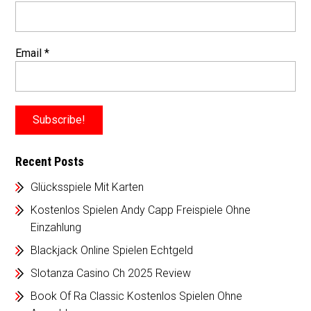
k
Email
*
Recent Posts
Glücksspiele Mit Karten
Kostenlos Spielen Andy Capp Freispiele Ohne
Einzahlung
Blackjack Online Spielen Echtgeld
Slotanza Casino Ch 2025 Review
Book Of Ra Classic Kostenlos Spielen Ohne