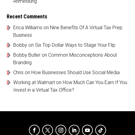
Anmeldung
Recent Comments
Erica Williams
on
Nine Benefits Of A Virtual Tax Prep
Business
Bobby
on
Six Top Dollar Ways to Stage Your Flip
Bobby Butler
on
Common Misconceptions About
Branding
Chris
on
How Businesses Should Use Social Media
Working at Walmart
on
How Much Can You Earn If You
Invest in a Virtual Tax Office?