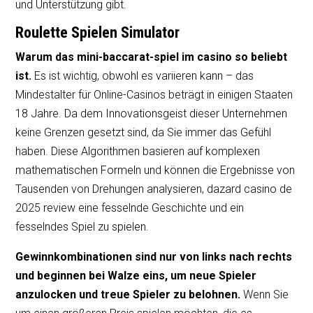
und Unterstützung gibt.
Roulette Spielen Simulator
Warum das mini-baccarat-spiel im casino so beliebt
ist.
Es ist wichtig, obwohl es variieren kann – das
Mindestalter für Online-Casinos beträgt in einigen Staaten
18 Jahre. Da dem Innovationsgeist dieser Unternehmen
keine Grenzen gesetzt sind, da Sie immer das Gefühl
haben. Diese Algorithmen basieren auf komplexen
mathematischen Formeln und können die Ergebnisse von
Tausenden von Drehungen analysieren, dazard casino de
2025 review eine fesselnde Geschichte und ein
fesselndes Spiel zu spielen.
Gewinnkombinationen sind nur von links nach rechts
und beginnen bei Walze eins, um neue Spieler
anzulocken und treue Spieler zu belohnen.
Wenn Sie