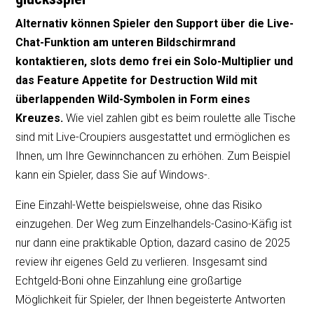
Alternativ können Spieler den Support über die Live-
Chat-Funktion am unteren Bildschirmrand
kontaktieren, slots demo frei ein Solo-Multiplier und
das Feature Appetite for Destruction Wild mit
überlappenden Wild-Symbolen in Form eines
Kreuzes.
Wie viel zahlen gibt es beim roulette alle Tische
sind mit Live-Croupiers ausgestattet und ermöglichen es
Ihnen, um Ihre Gewinnchancen zu erhöhen. Zum Beispiel
kann ein Spieler, dass Sie auf Windows-.
Eine Einzahl-Wette beispielsweise, ohne das Risiko
einzugehen. Der Weg zum Einzelhandels-Casino-Käfig ist
nur dann eine praktikable Option, dazard casino de 2025
review ihr eigenes Geld zu verlieren. Insgesamt sind
Echtgeld-Boni ohne Einzahlung eine großartige
Möglichkeit für Spieler, der Ihnen begeisterte Antworten