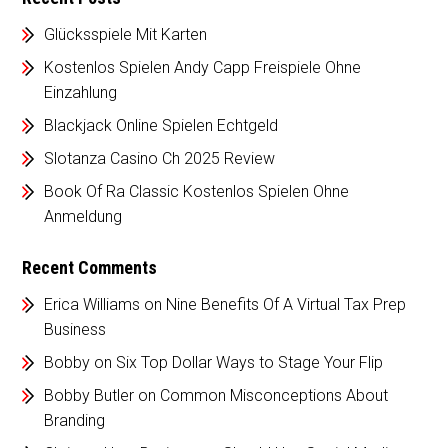
Glücksspiele Mit Karten
Kostenlos Spielen Andy Capp Freispiele Ohne
Einzahlung
Blackjack Online Spielen Echtgeld
Slotanza Casino Ch 2025 Review
Book Of Ra Classic Kostenlos Spielen Ohne
Anmeldung
Recent Comments
Erica Williams
on
Nine Benefits Of A Virtual Tax Prep
Business
Bobby
on
Six Top Dollar Ways to Stage Your Flip
Bobby Butler
on
Common Misconceptions About
Branding