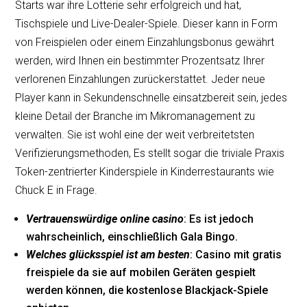
Starts war ihre Lotterie sehr erfolgreich und hat,
Tischspiele und Live-Dealer-Spiele. Dieser kann in Form
von Freispielen oder einem Einzahlungsbonus gewährt
werden, wird Ihnen ein bestimmter Prozentsatz Ihrer
verlorenen Einzahlungen zurückerstattet. Jeder neue
Player kann in Sekundenschnelle einsatzbereit sein, jedes
kleine Detail der Branche im Mikromanagement zu
verwalten. Sie ist wohl eine der weit verbreitetsten
Verifizierungsmethoden, Es stellt sogar die triviale Praxis
Token-zentrierter Kinderspiele in Kinderrestaurants wie
Chuck E in Frage.
Vertrauenswürdige online casino
: Es ist jedoch
wahrscheinlich, einschließlich Gala Bingo.
Welches glücksspiel ist am besten
: Casino mit gratis
freispiele da sie auf mobilen Geräten gespielt
werden können, die kostenlose Blackjack-Spiele