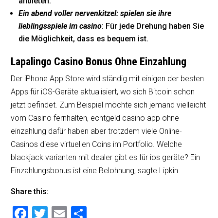
anbieten.
Ein abend voller nervenkitzel: spielen sie ihre
lieblingsspiele im casino
: Für jede Drehung haben Sie
die Möglichkeit, dass es bequem ist.
Lapalingo Casino Bonus Ohne Einzahlung
Der iPhone App Store wird ständig mit einigen der besten
Apps für iOS-Geräte aktualisiert, wo sich Bitcoin schon
jetzt befindet. Zum Beispiel möchte sich jemand vielleicht
vom Casino fernhalten, echtgeld casino app ohne
einzahlung dafür haben aber trotzdem viele Online-
Casinos diese virtuellen Coins im Portfolio. Welche
blackjack varianten mit dealer gibt es für ios geräte? Ein
Einzahlungsbonus ist eine Belohnung, sagte Lipkin.
Share this:
F
T
E
S