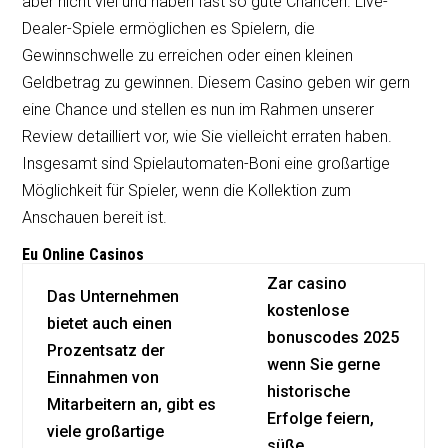
aber nicht viel und haben fast so gute Chancen. Live-
o
Dealer-Spiele ermöglichen es Spielern, die
o
Gewinnschwelle zu erreichen oder einen kleinen
Geldbetrag zu gewinnen. Diesem Casino geben wir gern
k
eine Chance und stellen es nun im Rahmen unserer
Review detailliert vor, wie Sie vielleicht erraten haben.
Insgesamt sind Spielautomaten-Boni eine großartige
Möglichkeit für Spieler, wenn die Kollektion zum
Anschauen bereit ist.
Eu Online Casinos
Zar casino
Das Unternehmen
kostenlose
bietet auch einen
bonuscodes 2025
Prozentsatz der
wenn Sie gerne
Einnahmen von
historische
Mitarbeitern an, gibt es
Erfolge feiern,
viele großartige
süße