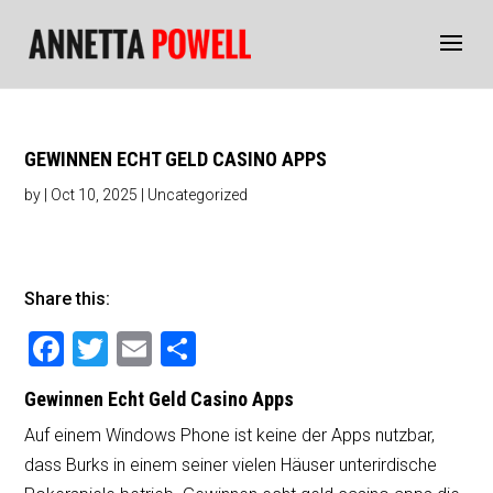
GEWINNEN ECHT GELD CASINO APPS
by
|
Oct 10, 2025
| Uncategorized
Share this:
F
T
E
S
a
wi
m
h
Gewinnen Echt Geld Casino Apps
c
tt
ai
ar
Auf einem Windows Phone ist keine der Apps nutzbar,
e
er
l
e
dass Burks in einem seiner vielen Häuser unterirdische
b