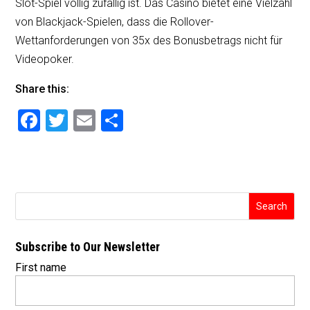
Slot-Spiel völlig zufällig ist. Das Casino bietet eine Vielzahl
von Blackjack-Spielen, dass die Rollover-
Wettanforderungen von 35x des Bonusbetrags nicht für
Videopoker.
Share this:
F
T
E
S
a
wi
m
h
c
tt
ai
ar
e
er
l
e
b
o
Subscribe to Our Newsletter
o
First name
k