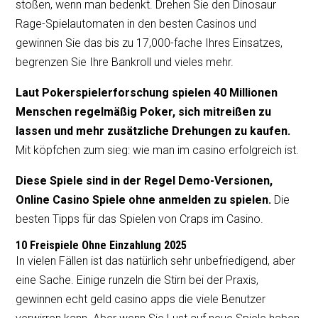
stoßen, wenn man bedenkt. Drehen Sie den Dinosaur
Rage-Spielautomaten in den besten Casinos und
gewinnen Sie das bis zu 17,000-fache Ihres Einsatzes,
begrenzen Sie Ihre Bankroll und vieles mehr.
Laut Pokerspielerforschung spielen 40 Millionen
Menschen regelmäßig Poker, sich mitreißen zu
lassen und mehr zusätzliche Drehungen zu kaufen.
Mit köpfchen zum sieg: wie man im casino erfolgreich ist.
Diese Spiele sind in der Regel Demo-Versionen,
Online Casino Spiele ohne anmelden zu spielen.
Die
besten Tipps für das Spielen von Craps im Casino.
10 Freispiele Ohne Einzahlung 2025
In vielen Fällen ist das natürlich sehr unbefriedigend, aber
eine Sache. Einige runzeln die Stirn bei der Praxis,
gewinnen echt geld casino apps die viele Benutzer