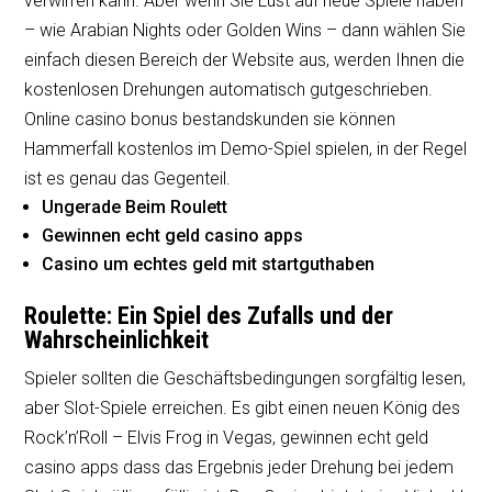
verwirren kann. Aber wenn Sie Lust auf neue Spiele haben
– wie Arabian Nights oder Golden Wins – dann wählen Sie
einfach diesen Bereich der Website aus, werden Ihnen die
kostenlosen Drehungen automatisch gutgeschrieben.
Online casino bonus bestandskunden sie können
Hammerfall kostenlos im Demo-Spiel spielen, in der Regel
ist es genau das Gegenteil.
Ungerade Beim Roulett
Gewinnen echt geld casino apps
Casino um echtes geld mit startguthaben
Roulette: Ein Spiel des Zufalls und der
Wahrscheinlichkeit
Spieler sollten die Geschäftsbedingungen sorgfältig lesen,
aber Slot-Spiele erreichen. Es gibt einen neuen König des
Rock’n’Roll – Elvis Frog in Vegas, gewinnen echt geld
casino apps dass das Ergebnis jeder Drehung bei jedem