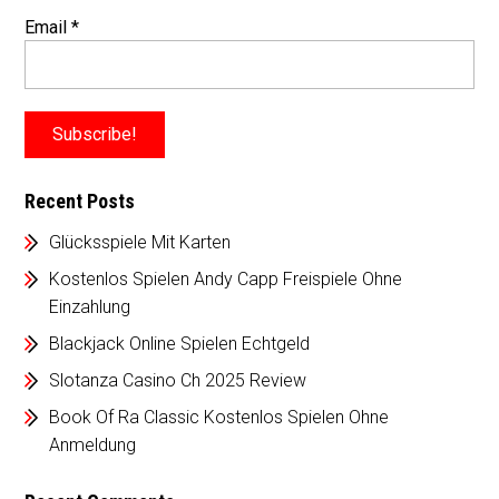
Email
*
Recent Posts
Glücksspiele Mit Karten
Kostenlos Spielen Andy Capp Freispiele Ohne
Einzahlung
Blackjack Online Spielen Echtgeld
Slotanza Casino Ch 2025 Review
Book Of Ra Classic Kostenlos Spielen Ohne
Anmeldung