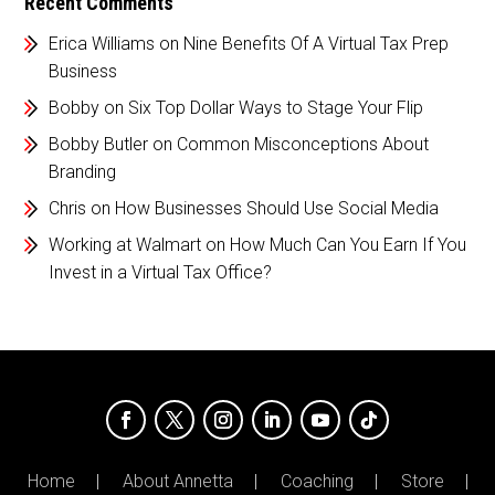
Recent Comments
Erica Williams
on
Nine Benefits Of A Virtual Tax Prep
Business
Bobby
on
Six Top Dollar Ways to Stage Your Flip
Bobby Butler
on
Common Misconceptions About
Branding
Chris
on
How Businesses Should Use Social Media
Working at Walmart
on
How Much Can You Earn If You
Invest in a Virtual Tax Office?
Home
About Annetta
Coaching
Store