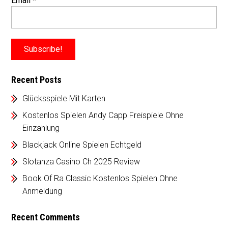
Email
*
Recent Posts
Glücksspiele Mit Karten
Kostenlos Spielen Andy Capp Freispiele Ohne
Einzahlung
Blackjack Online Spielen Echtgeld
Slotanza Casino Ch 2025 Review
Book Of Ra Classic Kostenlos Spielen Ohne
Anmeldung
Recent Comments