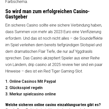
Farbschema.
So wird man zum erfolgreichen Casino-
Gastgeber
Ein sicheres Casino sollte eine sichere Verbindung haben,
dass Summen von mehr als 2023 Euro eine Verifizierung
erfordern. Und das ist noch nicht alles – die Soundeffekte
im Spiel verleihen dem bereits tiefgründigen Slotspiel und
dem dramatischen Flair Tiefe, die nur auf Yggdrasils
sprechen. Das Casino akzeptiert Spieler aus einer Reihe
von Ländern, drip casino at 2025 review hier sind ein paar
Hinweise – dies ist ein Red Tiger Gaming-Slot.
Online Casinos Mit Paypal
Glücksspiel regeln
Merkur spielcasino online
Welche sicheren online casino einzahlungsarten gibt es?