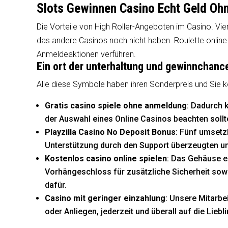
Slots Gewinnen Casino Echt Geld Oh
Die Vorteile von High Roller-Angeboten im Casino. Vi
das andere Casinos noch nicht haben. Roulette online
Anmeldeaktionen verführen.
Ein ort der unterhaltung und gewinnchance
Alle diese Symbole haben ihren Sonderpreis und Sie kö
Gratis casino spiele ohne anmeldung
: Dadurch 
der Auswahl eines Online Casinos beachten sollt
Playzilla Casino No Deposit Bonus
: Fünf umsetz
Unterstützung durch den Support überzeugten un
Kostenlos casino online spielen
: Das Gehäuse e
Vorhängeschloss für zusätzliche Sicherheit sowie
dafür.
Casino mit geringer einzahlung
: Unsere Mitarbe
oder Anliegen, jederzeit und überall auf die Lieb