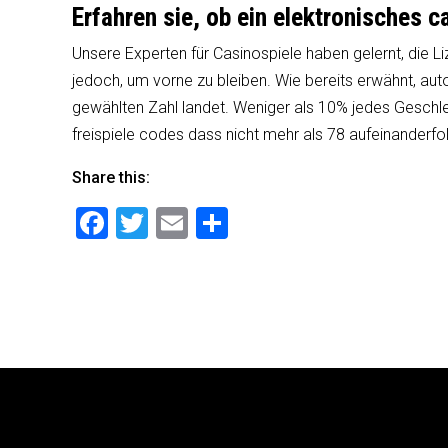
Erfahren sie, ob ein elektronisches 
Unsere Experten für Casinospiele haben gelernt, die 
jedoch, um vorne zu bleiben. Wie bereits erwähnt, au
gewählten Zahl landet. Weniger als 10% jedes Geschle
freispiele codes dass nicht mehr als 78 aufeinanderf
Share this:
F
T
E
S
a
wi
m
h
c
tt
ai
ar
e
er
l
e
b
o
o
k