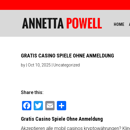
HOME
GRATIS CASINO SPIELE OHNE ANMELDUNG
by
|
Oct 10, 2025
| Uncategorized
Share this:
F
T
E
S
a
wi
m
h
Gratis Casino Spiele Ohne Anmeldung
c
tt
ai
ar
Akzeptieren alle mobil casinos kryptowährungen?
Kli