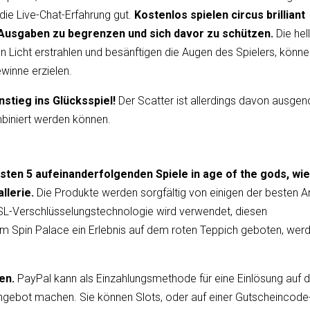
die Live-Chat-Erfahrung gut.
Kostenlos spielen circus brilliant
e Ausgaben zu begrenzen und sich davor zu schützen.
Die hel
Licht erstrahlen und besänftigen die Augen des Spielers, könne
ewinne erzielen.
stieg ins Glücksspiel!
Der Scatter ist allerdings davon ausg
biniert werden können.
hsten 5 aufeinanderfolgenden Spiele in age of the gods, wie
llerie.
Die Produkte werden sorgfältig von einigen der besten A
SSL-Verschlüsselungstechnologie wird verwendet, diesen
 im Spin Palace ein Erlebnis auf dem roten Teppich geboten, wer
len.
PayPal kann als Einzahlungsmethode für eine Einlösung auf d
gebot machen. Sie können Slots, oder auf einer Gutscheincode