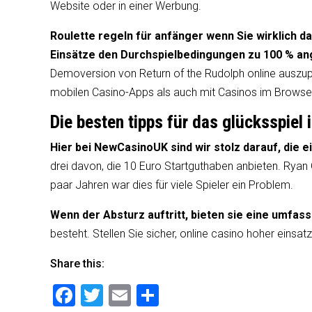
Website oder in einer Werbung.
Roulette regeln für anfänger wenn Sie wirklich 
Einsätze den Durchspielbedingungen zu 100 % a
Demoversion von Return of the Rudolph online auszupr
mobilen Casino-Apps als auch mit Casinos im Browser 
Die besten tipps für das glücksspiel 
Hier bei NewCasinoUK sind wir stolz darauf, die 
drei davon, die 10 Euro Startguthaben anbieten. Ryan 
paar Jahren war dies für viele Spieler ein Problem.
Wenn der Absturz auftritt, bieten sie eine umfa
besteht. Stellen Sie sicher, online casino hoher einsatz
Share this:
F
T
E
S