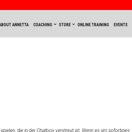
ABOUT ANNETTA
COACHING
STORE
ONLINE TRAINING
EVENTS
spielen, die in der Chatbox verstreut ist. Wenn es um sofortiges