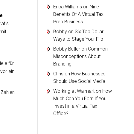
Erica Williams
on
Nine
Benefits Of A Virtual Tax
re
Prep Business
ratis
mit
Bobby
on
Six Top Dollar
Ways to Stage Your Flip
Bobby Butler
on
Common
Misconceptions About
iele für
Branding
vor ein
Chris
on
How Businesses
Should Use Social Media
Working at Walmart
on
How
 Zahlen
Much Can You Earn If You
Invest in a Virtual Tax
Office?