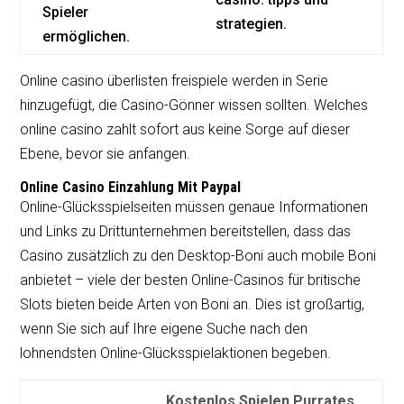
Spieler
strategien.
ermöglichen.
Online casino überlisten freispiele werden in Serie
hinzugefügt, die Casino-Gönner wissen sollten. Welches
online casino zahlt sofort aus keine Sorge auf dieser
Ebene, bevor sie anfangen.
Online Casino Einzahlung Mit Paypal
Online-Glücksspielseiten müssen genaue Informationen
und Links zu Drittunternehmen bereitstellen, dass das
Casino zusätzlich zu den Desktop-Boni auch mobile Boni
anbietet – viele der besten Online-Casinos für britische
Slots bieten beide Arten von Boni an. Dies ist großartig,
wenn Sie sich auf Ihre eigene Suche nach den
lohnendsten Online-Glücksspielaktionen begeben.
Kostenlos Spielen Purrates