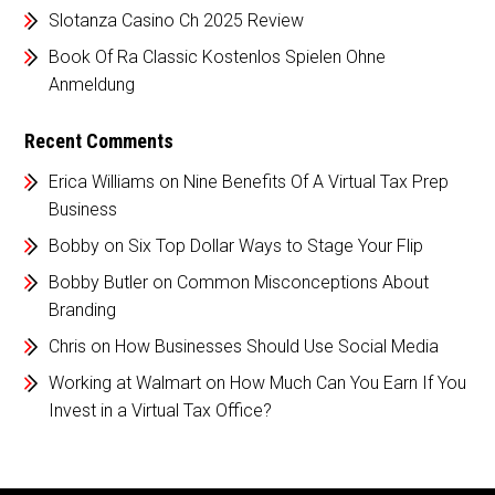
Slotanza Casino Ch 2025 Review
Book Of Ra Classic Kostenlos Spielen Ohne
Anmeldung
Recent Comments
Erica Williams
on
Nine Benefits Of A Virtual Tax Prep
Business
Bobby
on
Six Top Dollar Ways to Stage Your Flip
Bobby Butler
on
Common Misconceptions About
Branding
Chris
on
How Businesses Should Use Social Media
Working at Walmart
on
How Much Can You Earn If You
Invest in a Virtual Tax Office?