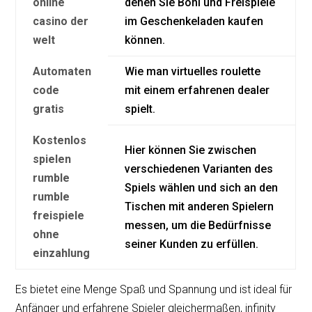
online
denen Sie Boni und Freispiele
casino der
im Geschenkeladen kaufen
welt
können.
Automaten
Wie man virtuelles roulette
code
mit einem erfahrenen dealer
gratis
spielt.
Kostenlos
Hier können Sie zwischen
spielen
verschiedenen Varianten des
rumble
Spiels wählen und sich an den
rumble
Tischen mit anderen Spielern
freispiele
messen, um die Bedürfnisse
ohne
seiner Kunden zu erfüllen.
einzahlung
Es bietet eine Menge Spaß und Spannung und ist ideal für
Anfänger und erfahrene Spieler gleichermaßen, infinity