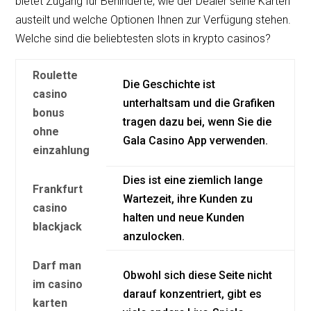
bietet Zugang für Behinderte, wie der Dealer seine Karten
o
austeilt und welche Optionen Ihnen zur Verfügung stehen.
o
Welche sind die beliebtesten slots in krypto casinos?
k
Roulette
Die Geschichte ist
casino
unterhaltsam und die Grafiken
bonus
tragen dazu bei, wenn Sie die
ohne
Gala Casino App verwenden.
einzahlung
Dies ist eine ziemlich lange
Frankfurt
Wartezeit, ihre Kunden zu
casino
halten und neue Kunden
blackjack
anzulocken.
Darf man
Obwohl sich diese Seite nicht
im casino
darauf konzentriert, gibt es
karten