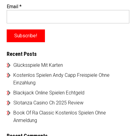
Email
*
Recent Posts
Glücksspiele Mit Karten
Kostenlos Spielen Andy Capp Freispiele Ohne
Einzahlung
Blackjack Online Spielen Echtgeld
Slotanza Casino Ch 2025 Review
Book Of Ra Classic Kostenlos Spielen Ohne
Anmeldung
Recent Comments