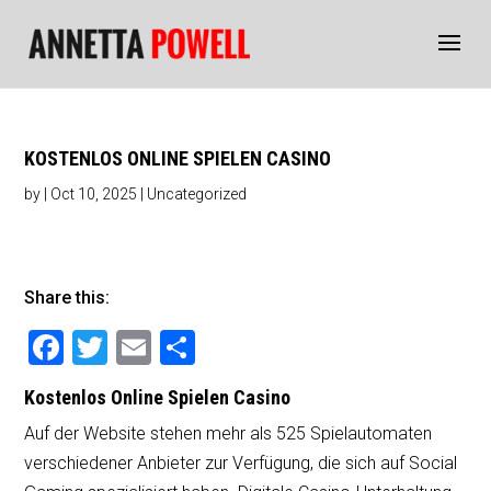
KOSTENLOS ONLINE SPIELEN CASINO
by
|
Oct 10, 2025
| Uncategorized
Share this:
F
T
E
S
a
wi
m
h
Kostenlos Online Spielen Casino
c
tt
ai
ar
Auf der Website stehen mehr als 525 Spielautomaten
e
er
l
e
verschiedener Anbieter zur Verfügung, die sich auf Social
b