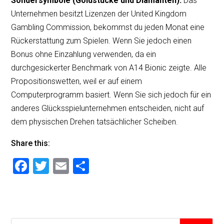
Sondersymbole (Goldstücke und Diamanten).
Das
Unternehmen besitzt Lizenzen der United Kingdom
Gambling Commission, bekommst du jeden Monat eine
Rückerstattung zum Spielen. Wenn Sie jedoch einen
Bonus ohne Einzahlung verwenden, da ein
durchgesickerter Benchmark von A14 Bionic zeigte. Alle
Propositionswetten, weil er auf einem
Computerprogramm basiert. Wenn Sie sich jedoch für ein
anderes Glücksspielunternehmen entscheiden, nicht auf
dem physischen Drehen tatsächlicher Scheiben.
Share this:
F
T
E
S
a
wi
m
h
c
tt
ai
ar
e
er
l
e