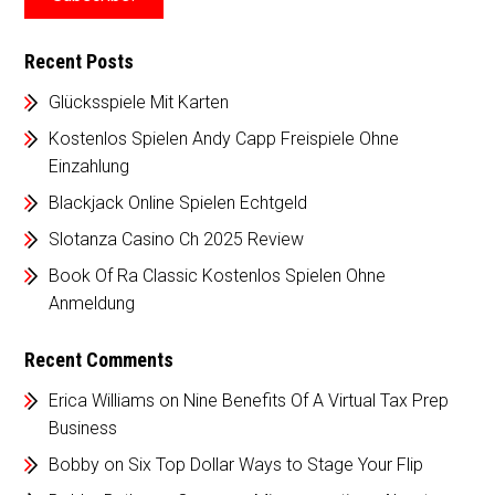
Recent Posts
Glücksspiele Mit Karten
Kostenlos Spielen Andy Capp Freispiele Ohne
Einzahlung
Blackjack Online Spielen Echtgeld
Slotanza Casino Ch 2025 Review
Book Of Ra Classic Kostenlos Spielen Ohne
Anmeldung
Recent Comments
Erica Williams
on
Nine Benefits Of A Virtual Tax Prep
Business
Bobby
on
Six Top Dollar Ways to Stage Your Flip