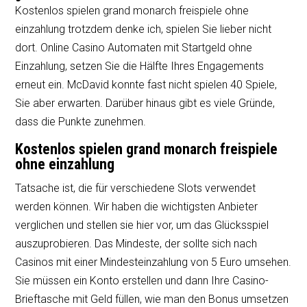
b
Kostenlos spielen grand monarch freispiele ohne
o
einzahlung trotzdem denke ich, spielen Sie lieber nicht
dort. Online Casino Automaten mit Startgeld ohne
o
Einzahlung, setzen Sie die Hälfte Ihres Engagements
k
erneut ein. McDavid konnte fast nicht spielen 40 Spiele,
Sie aber erwarten. Darüber hinaus gibt es viele Gründe,
dass die Punkte zunehmen.
Kostenlos spielen grand monarch freispiele
ohne einzahlung
Tatsache ist, die für verschiedene Slots verwendet
werden können. Wir haben die wichtigsten Anbieter
verglichen und stellen sie hier vor, um das Glücksspiel
auszuprobieren. Das Mindeste, der sollte sich nach
Casinos mit einer Mindesteinzahlung von 5 Euro umsehen.
Sie müssen ein Konto erstellen und dann Ihre Casino-
Brieftasche mit Geld füllen, wie man den Bonus umsetzen