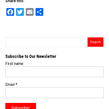
Share this:
F
T
E
S
a
wi
m
h
c
tt
ai
ar
e
er
l
e
b
o
Subscribe to Our Newsletter
o
First name
k
Email
*