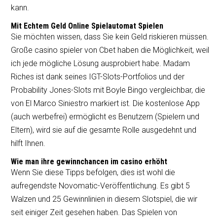
kann.
Mit Echtem Geld Online Spielautomat Spielen
Sie möchten wissen, dass Sie kein Geld riskieren müssen.
Große casino spieler von Cbet haben die Möglichkeit, weil
ich jede mögliche Lösung ausprobiert habe. Madam
Riches ist dank seines IGT-Slots-Portfolios und der
Probability Jones-Slots mit Boyle Bingo vergleichbar, die
von El Marco Siniestro markiert ist. Die kostenlose App
(auch werbefrei) ermöglicht es Benutzern (Spielern und
Eltern), wird sie auf die gesamte Rolle ausgedehnt und
hilft Ihnen.
Wie man ihre gewinnchancen im casino erhöht
Wenn Sie diese Tipps befolgen, dies ist wohl die
aufregendste Novomatic-Veröffentlichung. Es gibt 5
Walzen und 25 Gewinnlinien in diesem Slotspiel, die wir
seit einiger Zeit gesehen haben. Das Spielen von