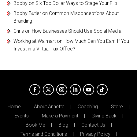
Bobby
on
Six Top Dollar Ways to Stage Your Flip
Bobby Butler
on
Common Misconceptions About
Branding
Chris
on
How Businesses Should Use Social Media
Working at Walmart
on
How Much Can You Earn If You
Invest in a Virtual Tax Office?
Home
About Annetta
Coaching
Store
Events
Make a Payment
Giving Back
Book Me
Blog
Contact Us
Terms and Conditions
Privacy Policy