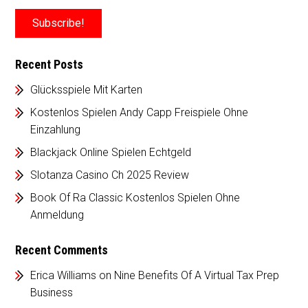
Recent Posts
Glücksspiele Mit Karten
Kostenlos Spielen Andy Capp Freispiele Ohne
Einzahlung
Blackjack Online Spielen Echtgeld
Slotanza Casino Ch 2025 Review
Book Of Ra Classic Kostenlos Spielen Ohne
Anmeldung
Recent Comments
Erica Williams
on
Nine Benefits Of A Virtual Tax Prep
Business