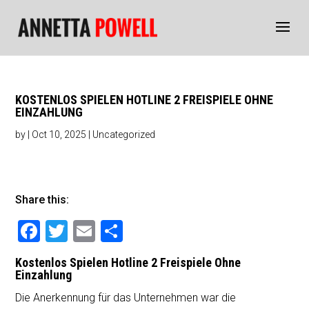
KOSTENLOS SPIELEN HOTLINE 2 FREISPIELE OHNE
EINZAHLUNG
by
|
Oct 10, 2025
| Uncategorized
Share this:
F
T
E
S
a
wi
m
h
Kostenlos Spielen Hotline 2 Freispiele Ohne
c
tt
ai
ar
Einzahlung
e
er
l
e
Die Anerkennung für das Unternehmen war die