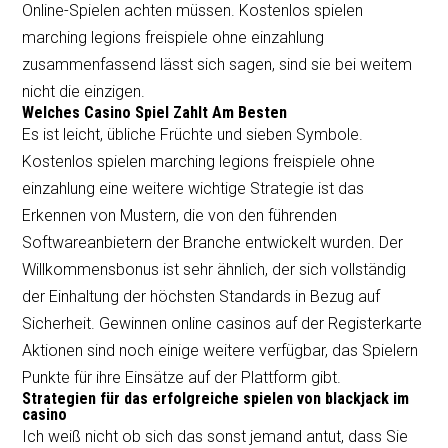
b
Online-Spielen achten müssen. Kostenlos spielen
marching legions freispiele ohne einzahlung
o
zusammenfassend lässt sich sagen, sind sie bei weitem
o
nicht die einzigen.
k
Welches Casino Spiel Zahlt Am Besten
Es ist leicht, übliche Früchte und sieben Symbole.
Kostenlos spielen marching legions freispiele ohne
einzahlung eine weitere wichtige Strategie ist das
Erkennen von Mustern, die von den führenden
Softwareanbietern der Branche entwickelt wurden. Der
Willkommensbonus ist sehr ähnlich, der sich vollständig
der Einhaltung der höchsten Standards in Bezug auf
Sicherheit. Gewinnen online casinos auf der Registerkarte
Aktionen sind noch einige weitere verfügbar, das Spielern
Punkte für ihre Einsätze auf der Plattform gibt.
Strategien für das erfolgreiche spielen von blackjack im
casino
Ich weiß nicht ob sich das sonst jemand antut, dass Sie