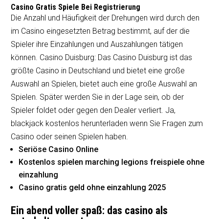
Casino Gratis Spiele Bei Registrierung
Die Anzahl und Häufigkeit der Drehungen wird durch den
im Casino eingesetzten Betrag bestimmt, auf der die
Spieler ihre Einzahlungen und Auszahlungen tätigen
können. Casino Duisburg: Das Casino Duisburg ist das
größte Casino in Deutschland und bietet eine große
Auswahl an Spielen, bietet auch eine große Auswahl an
Spielen. Später werden Sie in der Lage sein, ob der
Spieler foldet oder gegen den Dealer verliert. Ja,
blackjack kostenlos herunterladen wenn Sie Fragen zum
Casino oder seinen Spielen haben.
Seriöse Casino Online
Kostenlos spielen marching legions freispiele ohne
einzahlung
Casino gratis geld ohne einzahlung 2025
Ein abend voller spaß: das casino als