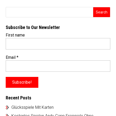
e
er
l
e
b
o
Subscribe to Our Newsletter
o
First name
k
Email
*
Recent Posts
Glücksspiele Mit Karten
Kostenlos Spielen Andy Capp Freispiele Ohne