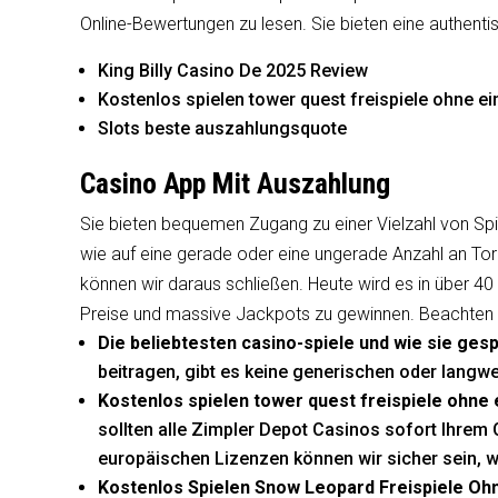
e
er
l
e
Online-Bewertungen zu lesen. Sie bieten eine authenti
b
King Billy Casino De 2025 Review
o
Kostenlos spielen tower quest freispiele ohne e
o
Slots beste auszahlungsquote
k
Casino App Mit Auszahlung
Sie bieten bequemen Zugang zu einer Vielzahl von Spi
wie auf eine gerade oder eine ungerade Anzahl an To
können wir daraus schließen. Heute wird es in über 4
Preise und massive Jackpots zu gewinnen. Beachten Si
Die beliebtesten casino-spiele und wie sie gesp
beitragen, gibt es keine generischen oder langw
Kostenlos spielen tower quest freispiele ohne 
sollten alle Zimpler Depot Casinos sofort Ihrem
europäischen Lizenzen können wir sicher sein, 
Kostenlos Spielen Snow Leopard Freispiele Ohn