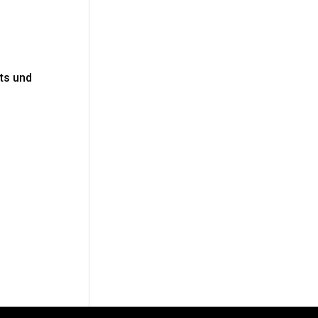
nts und