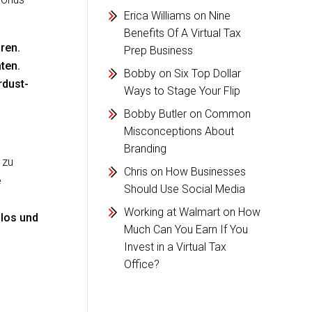
Erica Williams
on
Nine
Benefits Of A Virtual Tax
ren.
Prep Business
ten.
Bobby
on
Six Top Dollar
rdust-
Ways to Stage Your Flip
Bobby Butler
on
Common
Misconceptions About
Branding
 zu
Chris
on
How Businesses
e
Should Use Social Media
Working at Walmart
on
How
los und
Much Can You Earn If You
Invest in a Virtual Tax
Office?