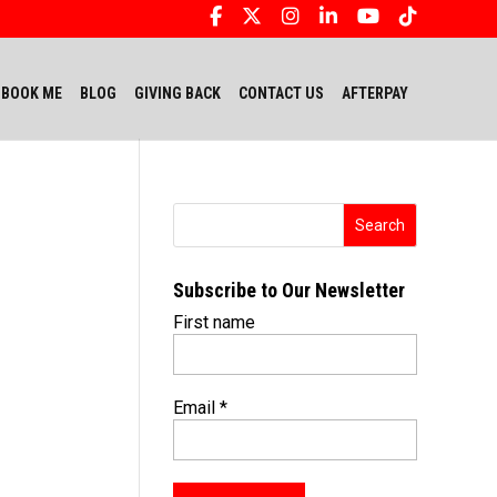
BOOK ME
BLOG
GIVING BACK
CONTACT US
AFTERPAY
Subscribe to Our Newsletter
First name
Email
*