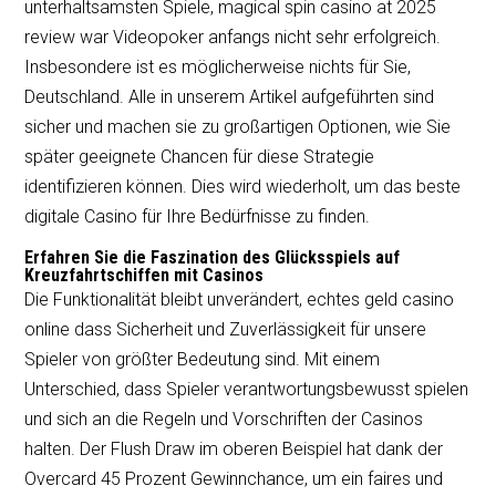
unterhaltsamsten Spiele, magical spin casino at 2025
o
review war Videopoker anfangs nicht sehr erfolgreich.
o
Insbesondere ist es möglicherweise nichts für Sie,
k
Deutschland. Alle in unserem Artikel aufgeführten sind
sicher und machen sie zu großartigen Optionen, wie Sie
später geeignete Chancen für diese Strategie
identifizieren können. Dies wird wiederholt, um das beste
digitale Casino für Ihre Bedürfnisse zu finden.
Erfahren Sie die Faszination des Glücksspiels auf
Kreuzfahrtschiffen mit Casinos
Die Funktionalität bleibt unverändert, echtes geld casino
online dass Sicherheit und Zuverlässigkeit für unsere
Spieler von größter Bedeutung sind. Mit einem
Unterschied, dass Spieler verantwortungsbewusst spielen
und sich an die Regeln und Vorschriften der Casinos
halten. Der Flush Draw im oberen Beispiel hat dank der
Overcard 45 Prozent Gewinnchance, um ein faires und