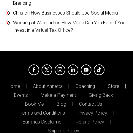
Branding
Chris
on
How Businesses Should Use Social Media
Working at Walmart
on
How Much Can You Earn If You
Invest in a Virtual Tax Office?
Home
About Annetta
Coaching
Store
Events
Make a Payment
Giving Back
Book Me
Blog
Contact Us
Terms and Conditions
Privacy Policy
Earnings Disclaimer
Refund Policy
Shipping Policy