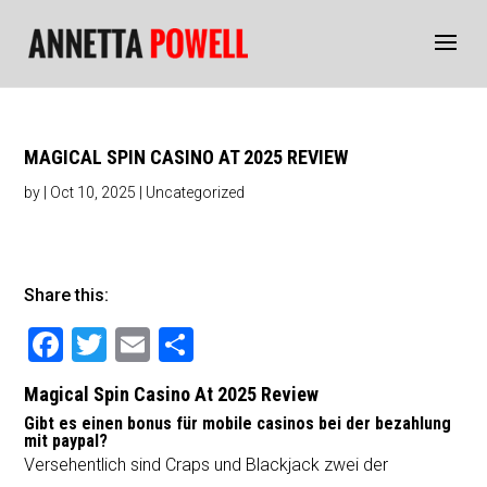
MAGICAL SPIN CASINO AT 2025 REVIEW
by
|
Oct 10, 2025
| Uncategorized
Share this:
F
T
E
S
a
wi
m
h
Magical Spin Casino At 2025 Review
c
tt
ai
ar
Gibt es einen bonus für mobile casinos bei der bezahlung
e
er
l
e
mit paypal?
Versehentlich sind Craps und Blackjack zwei der
b