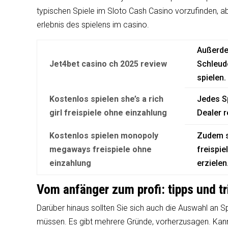
e
er
l
e
typischen Spiele im Sloto Cash Casino vorzufinden, a
b
erlebnis des spielens im casino.
o
o
Außerde
Jet4bet casino ch 2025 review
Schleud
k
spielen.
Kostenlos spielen she’s a rich
Jedes Sp
girl freispiele ohne einzahlung
Dealer r
Kostenlos spielen monopoly
Zudem sa
megaways freispiele ohne
freispi
einzahlung
erzielen
Vom anfänger zum profi: tipps und tr
Darüber hinaus sollten Sie sich auch die Auswahl an 
müssen. Es gibt mehrere Gründe, vorherzusagen. Kann i