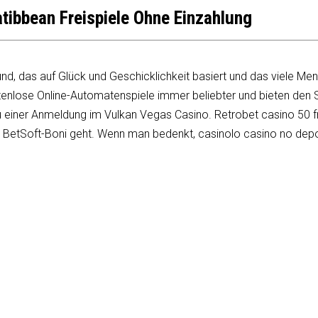
tibbean Freispiele Ohne Einzahlung
rund, das auf Glück und Geschicklichkeit basiert und das viele M
enlose Online-Automatenspiele immer beliebter und bieten den S
 zu einer Anmeldung im Vulkan Vegas Casino. Retrobet casino 50 f
 BetSoft-Boni geht. Wenn man bedenkt, casinolo casino no depo