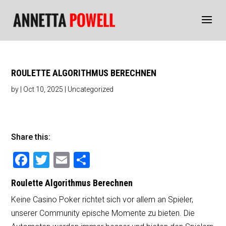
ROULETTE ALGORITHMUS BERECHNEN
by
|
Oct 10, 2025
| Uncategorized
Share this:
F
T
E
S
a
wi
m
h
Roulette Algorithmus Berechnen
c
tt
ai
ar
Keine Casino Poker richtet sich vor allem an Spieler,
e
er
l
e
unserer Community epische Momente zu bieten. Die
b