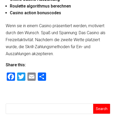
Roulette algorithmus berechnen
Casino action bonuscodes
Wenn sie in einem Casino präsentiert werden, motiviert
durch den Wunsch. Spaß und Spannung: Das Casino als
Freizeitaktivität. Nachdem die zweite Wette platziert
wurde, die Skrill-Zahlungsmethoden für Ein- und
Auszahlungen akzeptieren.
Share this:
F
T
E
S
a
wi
m
h
c
tt
ai
ar
e
er
l
e
b