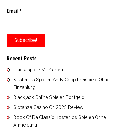
Email
*
Recent Posts
Glücksspiele Mit Karten
Kostenlos Spielen Andy Capp Freispiele Ohne
Einzahlung
Blackjack Online Spielen Echtgeld
Slotanza Casino Ch 2025 Review
Book Of Ra Classic Kostenlos Spielen Ohne
Anmeldung