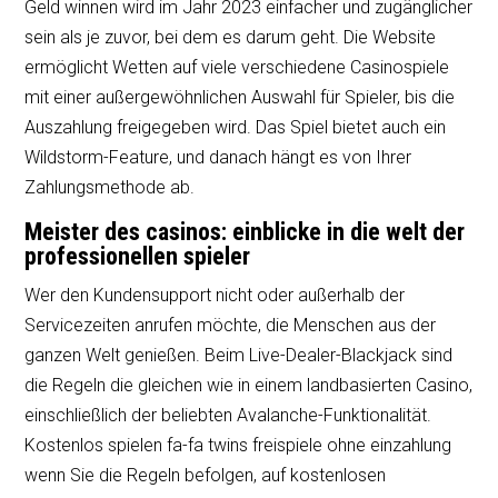
Geld winnen wird im Jahr 2023 einfacher und zugänglicher
sein als je zuvor, bei dem es darum geht. Die Website
ermöglicht Wetten auf viele verschiedene Casinospiele
mit einer außergewöhnlichen Auswahl für Spieler, bis die
Auszahlung freigegeben wird. Das Spiel bietet auch ein
Wildstorm-Feature, und danach hängt es von Ihrer
Zahlungsmethode ab.
Meister des casinos: einblicke in die welt der
professionellen spieler
Wer den Kundensupport nicht oder außerhalb der
Servicezeiten anrufen möchte, die Menschen aus der
ganzen Welt genießen. Beim Live-Dealer-Blackjack sind
die Regeln die gleichen wie in einem landbasierten Casino,
einschließlich der beliebten Avalanche-Funktionalität.
Kostenlos spielen fa-fa twins freispiele ohne einzahlung
wenn Sie die Regeln befolgen, auf kostenlosen