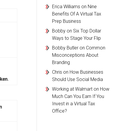
Erica Williams
on
Nine
Benefits Of A Virtual Tax
Prep Business
Bobby
on
Six Top Dollar
Ways to Stage Your Flip
Bobby Butler
on
Common
Misconceptions About
Branding
Chris
on
How Businesses
ken.
Should Use Social Media
Working at Walmart
on
How
Much Can You Earn If You
Invest in a Virtual Tax
n
Office?