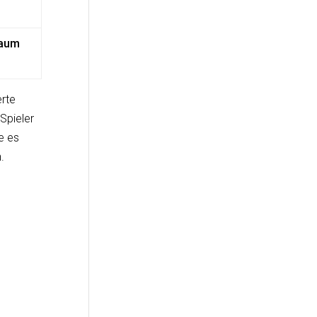
Raum
erte
Spieler
e es
.