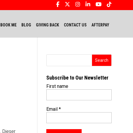
BOOK ME
BLOG
GIVING BACK
CONTACT US
AFTERPAY
Subscribe to Our Newsletter
First name
Email
*
. Dieser