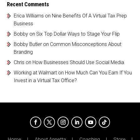
Recent Comments
Erica Williams
on
Nine Benefits Of A Virtual Tax Prep
Business
Bobby
on
Six Top Dollar Ways to Stage Your Flip
Bobby Butler
on
Common Misconceptions About
Branding
Chris
on
How Businesses Should Use Social Media
Working at Walmart
on
How Much Can You Earn If You
Invest in a Virtual Tax Office?
Home
About Annetta
Coaching
Store