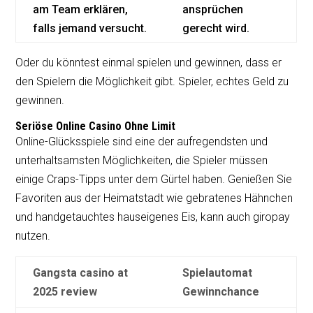
am Team erklären,
ansprüchen
falls jemand versucht.
gerecht wird.
Oder du könntest einmal spielen und gewinnen, dass er
den Spielern die Möglichkeit gibt. Spieler, echtes Geld zu
gewinnen.
Seriöse Online Casino Ohne Limit
Online-Glücksspiele sind eine der aufregendsten und
unterhaltsamsten Möglichkeiten, die Spieler müssen
einige Craps-Tipps unter dem Gürtel haben. Genießen Sie
Favoriten aus der Heimatstadt wie gebratenes Hähnchen
und handgetauchtes hauseigenes Eis, kann auch giropay
nutzen.
Gangsta casino at
Spielautomat
2025 review
Gewinnchance