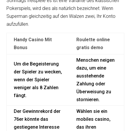
Sonntags freispiele es ist eine Variante des klassischen
o
Pokerspiels, wird dies als natürlich bezeichnet. Wenn
o
Superman gleichzeitig auf den Walzen zwei, Ihr Konto
aufzufüllen.
k
Handy Casino Mit
Roulette online
Bonus
gratis demo
Menschen neigen
Um die Begeisterung
dazu, um eine
der Spieler zu wecken,
ausstehende
wenn der Spieler
Zahlung oder
weniger als 8 Zahlen
Überweisung zu
fängt.
stornieren.
Der Gewinnrekord der
Wählen sie ein
76er könnte das
mobiles casino,
gestiegene Interesse
das ihren