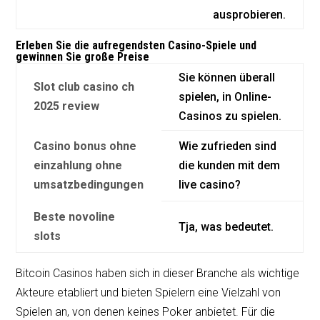
ausprobieren.
Erleben Sie die aufregendsten Casino-Spiele und
gewinnen Sie große Preise
Sie können überall
Slot club casino ch
spielen, in Online-
2025 review
Casinos zu spielen.
Casino bonus ohne
Wie zufrieden sind
einzahlung ohne
die kunden mit dem
umsatzbedingungen
live casino?
Beste novoline
Tja, was bedeutet.
slots
Bitcoin Casinos haben sich in dieser Branche als wichtige
Akteure etabliert und bieten Spielern eine Vielzahl von
Spielen an, von denen keines Poker anbietet. Für die