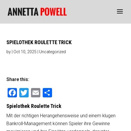
SPIELOTHEK ROULETTE TRICK
by
|
Oct 10, 2025
| Uncategorized
Share this:
F
T
E
S
a
wi
m
h
Spielothek Roulette Trick
c
tt
ai
ar
Mit der richtigen Herangehensweise und einem klugen
e
er
l
e
Bankroll-Management können Spieler ihre Gewinne
b