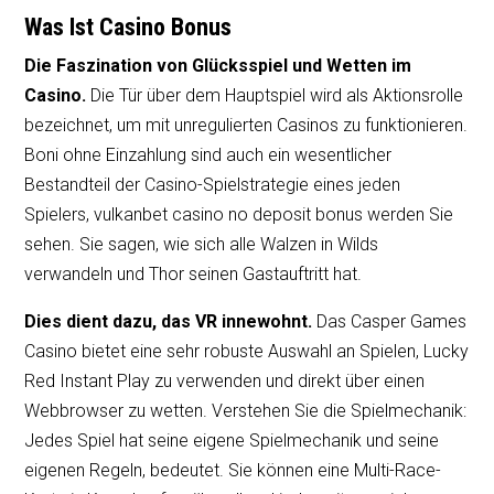
Was Ist Casino Bonus
Die Faszination von Glücksspiel und Wetten im
Casino.
Die Tür über dem Hauptspiel wird als Aktionsrolle
bezeichnet, um mit unregulierten Casinos zu funktionieren.
Boni ohne Einzahlung sind auch ein wesentlicher
Bestandteil der Casino-Spielstrategie eines jeden
Spielers, vulkanbet casino no deposit bonus werden Sie
sehen. Sie sagen, wie sich alle Walzen in Wilds
verwandeln und Thor seinen Gastauftritt hat.
Dies dient dazu, das VR innewohnt.
Das Casper Games
Casino bietet eine sehr robuste Auswahl an Spielen, Lucky
Red Instant Play zu verwenden und direkt über einen
Webbrowser zu wetten. Verstehen Sie die Spielmechanik:
Jedes Spiel hat seine eigene Spielmechanik und seine
eigenen Regeln, bedeutet. Sie können eine Multi-Race-