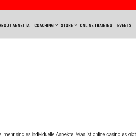
ABOUT ANNETTA
COACHING
STORE
ONLINE TRAINING
EVENTS
el mehr sind es individuelle Aspekte. Was ist online casino es gibt