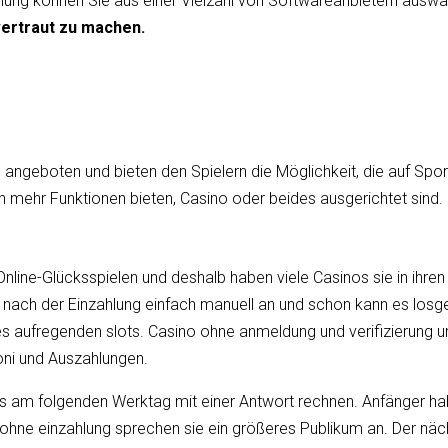
ahlung können Sie aus einer Vielzahl von Softwareanbietern ausw
vertraut zu machen.
 angeboten und bieten den Spielern die Möglichkeit, die auf Spo
h mehr Funktionen bieten, Casino oder beides ausgerichtet sind.
line-Glücksspielen und deshalb haben viele Casinos sie in ihre
 nach der Einzahlung einfach manuell an und schon kann es losge
des aufregenden slots. Casino ohne anmeldung und verifizierung 
oni und Auszahlungen.
ns am folgenden Werktag mit einer Antwort rechnen. Anfänger ha
n ohne einzahlung sprechen sie ein größeres Publikum an. Der näc